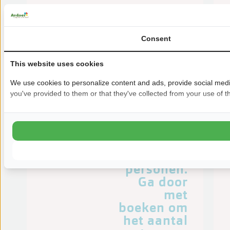
Van:
vr 7 aug
Consent
This website uses cookies
We use cookies to personalize content and ads, provide social media
De
you've provided to them or that they've collected from your use of th
getoonde
prijzen
zijn op
basis van
2
personen.
Ga door
met
boeken om
het aantal