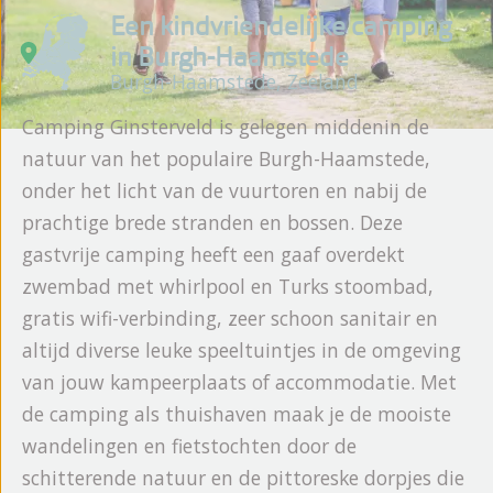
Een kindvriendelijke camping
in Burgh-Haamstede
Burgh-Haamstede, Zeeland
Camping Ginsterveld is gelegen middenin de
natuur van het populaire Burgh-Haamstede,
onder het licht van de vuurtoren en nabij de
prachtige brede stranden en bossen. Deze
gastvrije camping heeft een gaaf overdekt
zwembad met whirlpool en Turks stoombad,
gratis wifi-verbinding, zeer schoon sanitair en
altijd diverse leuke speeltuintjes in de omgeving
van jouw kampeerplaats of accommodatie. Met
de camping als thuishaven maak je de mooiste
wandelingen en fietstochten door de
schitterende natuur en de pittoreske dorpjes die