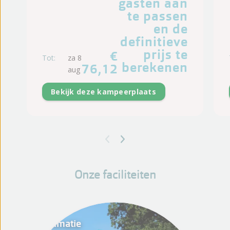
gasten aan
te passen
en de
definitieve
prijs te
€
Tot:
za 8
berekenen
76,12
aug
Bekijk deze kampeerplaats
Onze faciliteiten
Animatie