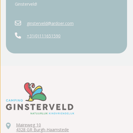
Ginsterveld!
ginsterveld@ardoer.com
+31(0)111651590
Maireweg 10
4328 GR Burgh-Haamstede