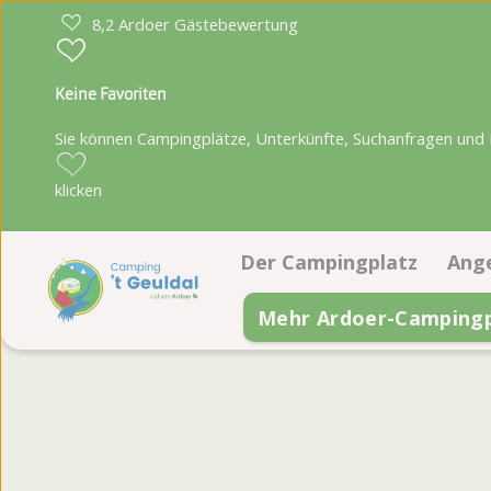
8,2 Ardoer Gästebewertung
Keine Favoriten
Sie können Campingplätze, Unterkünfte, Suchanfragen und Pa
klicken
Der Campingplatz
Ang
Mehr Ardoer-Campingp
Einrichtungen
Ste
Animation
Un
Lageplan
Au
Fotoalbum
Bewertungen