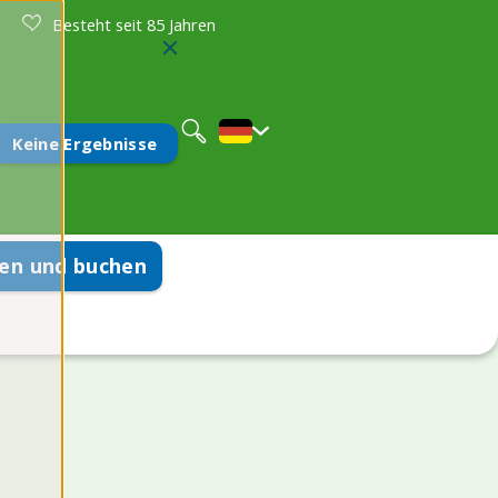
Besteht seit 85 Jahren
Nederlands
English
Keine Ergebnisse
en und buchen
onen
ragen