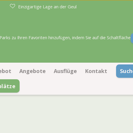
Einzigartige Lage an der Geul
rks zu Ihren Favoriten hinzufügen, indem Sie auf die Schaltfläche
ebot
Angebote
Ausflüge
Kontakt
Such
lätze
llplätze
Aanbiedingen kampeerplaatsen
Kontaktinformati
terkünfte
Aanbiedingen accommodaties
Häufig gestellte F
f dem Lageplan buchen