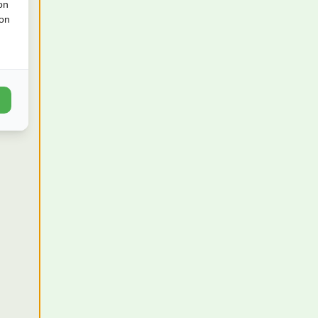
on
ion