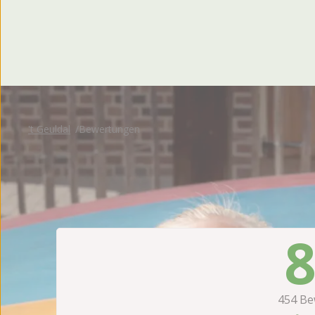
't Geuldal
Bewertungen
8
454
Be