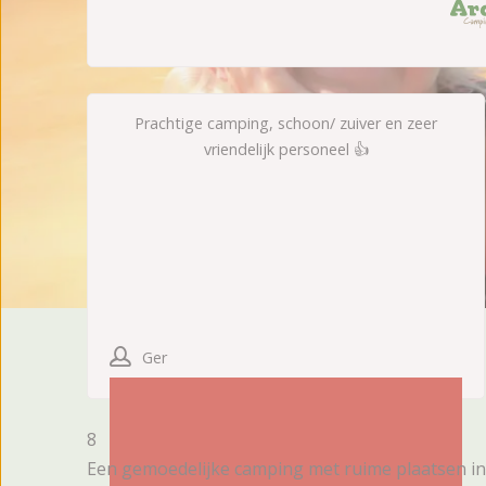
Prachtige camping, schoon/ zuiver en zeer
vriendelijk personeel 👍
Ger
8
Een gemoedelijke camping met ruime plaatsen i