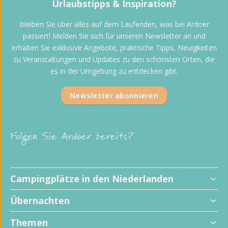
Urlaubstipps & Inspiration?
Bleiben Sie über alles auf dem Laufenden, was bei Ardoer
passiert! Melden Sie sich für unseren Newsletter an und
erhalten Sie exklusive Angebote, praktische Tipps, Neuigkeiten
zu Veranstaltungen und Updates zu den schönsten Orten, die
es in der Umgebung zu entdecken gibt.
Newsletter abonnieren
Folgen Sie Ardoer bereits?
Kinderfreundliche Campingplätze
Campingplätze in den Niederlanden
Hundefreundliche Campingplätze
Alle Stellplätze
Übernachten
Familiencampingplätze
Campingplätze mit privaten Sanitäranlagen
Ferienparks
Campingplätze mit Schwimmbad
Themen
Wohnmobilstellplätze