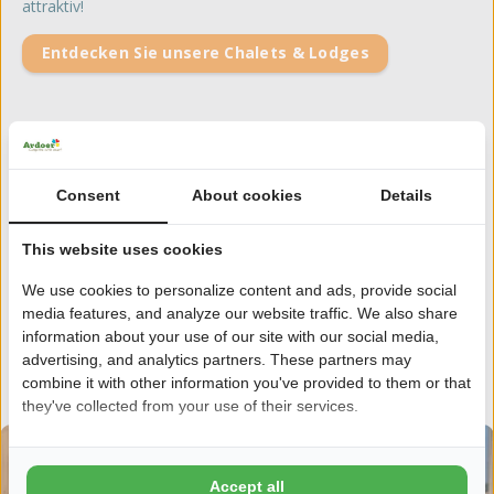
attraktiv!
Entdecken Sie unsere Chalets & Lodges
Glamping in einem Hotelchalet
Spricht das Camping-Gefühl Sie an, aber das Zelten eher
Consent
About cookies
Details
nicht? Dann sollten Sie bei Ardoer Urlaub machen. Bei uns
können Sie in einem Hotelchalet wohnen und mit unserem
optionalen Frühstücksservice und Zimmerservice, komplett
This website uses cookies
entspannen! So erleben Sie das echte Camping-Gefühl, mit
We use cookies to personalize content and ads, provide social
etwas mehr Komfort. Abends können Sie gemütlich draußen
media features, and analyze our website traffic. We also share
im Lounge Set, mit einem Glas Wein, sitzen. Das ist Urlaub!
information about your use of our site with our social media,
advertising, and analytics partners. These partners may
Entdecken Sie unsere Hotelchalets
combine it with other information you've provided to them or that
they've collected from your use of their services.
Accept all