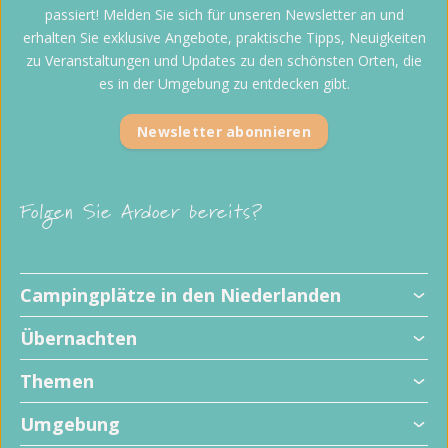
passiert! Melden Sie sich für unseren Newsletter an und
erhalten Sie exklusive Angebote, praktische Tipps, Neuigkeiten
zu Veranstaltungen und Updates zu den schönsten Orten, die
es in der Umgebung zu entdecken gibt.
Newsletter abonnieren
Folgen Sie Ardoer bereits?
Kinderfreundliche Campingplätze
Campingplätze in den Niederlanden
Hundefreundliche Campingplätze
Alle Stellplätze
Übernachten
Familiencampingplätze
Campingplätze mit privaten Sanitäranlagen
Ferienparks
Campingplätze mit Schwimmbad
Themen
Wohnmobilstellplätze
Campingplätze mit Animation
Glamping
Campingplätze am Meer
Umgebung
Campingplätze mit Indoor-Spielplatz
Alle Unterkünfte
Campingplätze im Wald