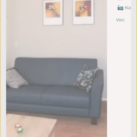
Küche
Von:
vr