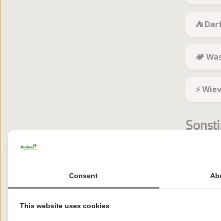
⛺ Dar
🏕️ Wa
⚡️ Wie
Sonsti
📱 Tel
Consent
Ab
🗑️ Af
This website uses cookies