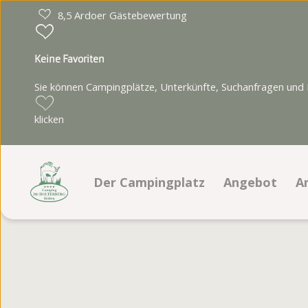
8,5 Ardoer Gästebewertung
Keine Favoriten
Sie können Campingplätze, Unterkünfte, Suchanfragen und Pa
klicken
Der Campingplatz
Angebot
A
Einrichtungen
Stellplätze
Animationsprogramm
Unterkünfte
Lageplan
Fotoalbum