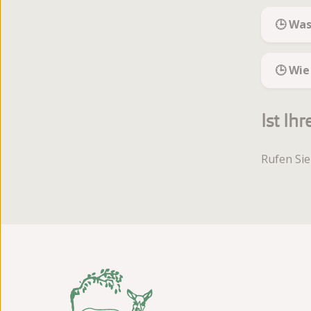
🕒 Was
🕒 Wie
Ist Ih
Rufen Sie