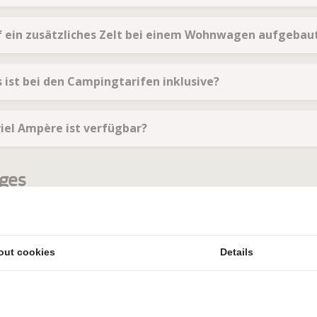
f ein zusätzliches Zelt bei einem Wohnwagen aufgebau
s ist bei den Campingtarifen inklusive?
viel Ampère ist verfügbar?
ges
efoonnummers i.g.v. nood
out cookies
Details
valwijzer