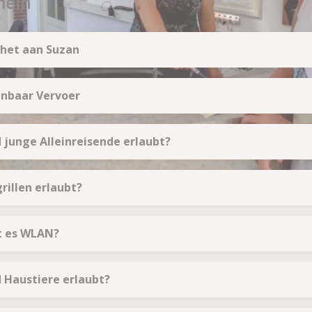
mein
 het aan Suzan
enbaar Vervoer
d junge Alleinreisende erlaubt?
grillen erlaubt?
t es WLAN?
d Haustiere erlaubt?