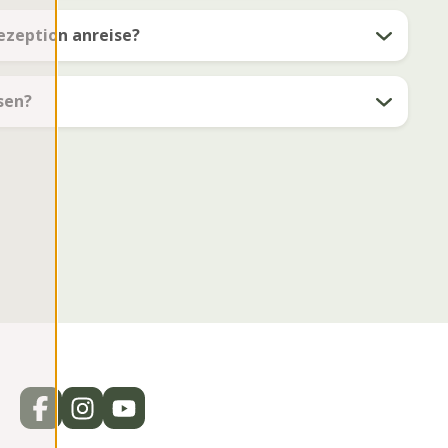
ezeption anreise?
sen?