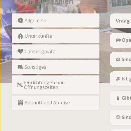
Thema auswählen
Allge
Allgemein
Vraag
Unterkünfte
🚌 Op
Campingplatz
👱 Sin
Sonstiges
🍖 Ist 
Einrichtungen und
Öffnungszeiten
📱 Gib
Ankunft und Abreise
🐶 Sin