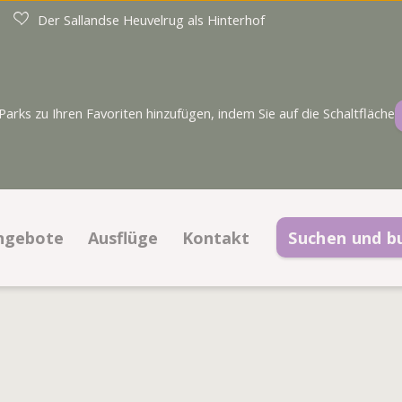
Der Sallandse Heuvelrug als Hinterhof
rks zu Ihren Favoriten hinzufügen, indem Sie auf die Schaltfläche
ngebote
Ausflüge
Kontakt
Suchen und b
Angebote Stellplätze
Kontaktinformationen
Angebote Unterkünfte
Häufig gestellte Fragen