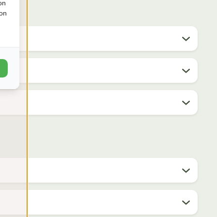
on
ion