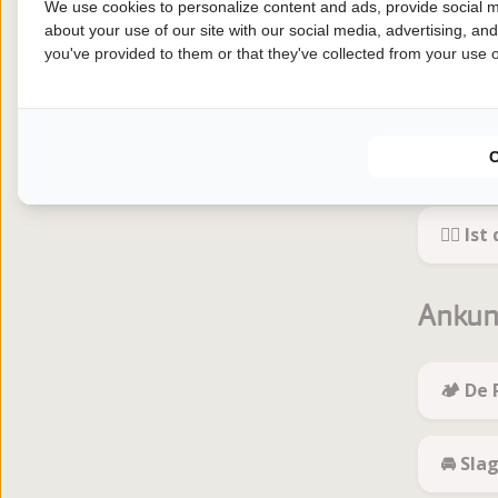
Einri
We use cookies to personalize content and ads, provide social m
about your use of our site with our social media, advertising, an
you've provided to them or that they've collected from your use of
🚽 Sa
🎭 Wa
🏊‍♀️ 
Ankun
🏕️ De
🚘 Sl