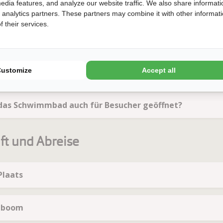
chtungen und Öffnungszeiten
edia features, and analyze our website traffic. We also share informati
d analytics partners. These partners may combine it with other informat
 their services.
nitairgebouwen
Customize
Accept all
nn ist das Animationsteam anwesend?
Ist das Schwimmbad auch für Besucher geöffnet?
ft und Abreise
 Plaats
agboom