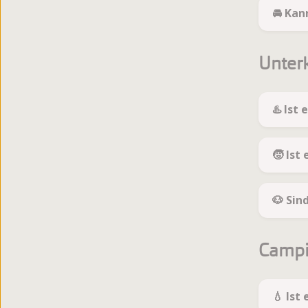
🚘 Kan
Unter
♨️ Ist
🧒 Ist
🐶 Sin
Campi
💧 Ist