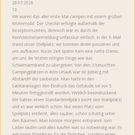
28.07.2026
10
Wir waren das aller erste Mal campen mit einem großen
Wohnmobil. Der Checkin erfolgte außerhalb der
Rezeptionszeiten, dennoch war es durch die
Kennzeichenanmeldung unfassbar einfach. In der E-Mail
stand unser Stellplatz, wir konnten direkt passieren und
uns aufbauen. Kurze Zeit später kam eine nette Dame,
um uns die letzten nötigen Dinge wie das
Schwimarmband zu übergeben. Von den 3 besuchten
Campingplätzen in dem Urlaub war de Jutberg mit
Abstand!!! der sauberste. Man hatte in den
Sanitäranlagen den Eindruck das Gebäude sei vor 5
Minuten fertiggestellt worden. Wirklich beeindruckend.
Wir hatten einen Standardstellplatz (nicht den Waldplatz)
und es war wirklich schön. Nur einen Platz vom
Spielplatz entfernt, alles sauber, schön schattig unter
den Bäumen. Man konnte morgens entspannt zum
Laden laufen und alles kaufen was so notwendig war. Es
gab keine Plastiktüte für die Brötchen, sondern einen