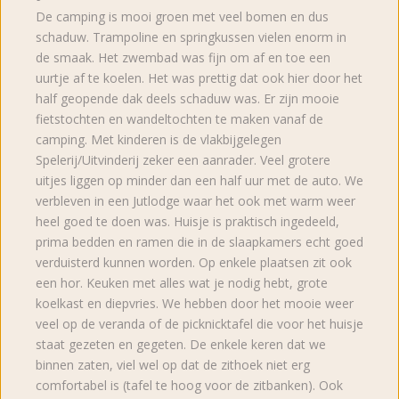
De camping is mooi groen met veel bomen en dus
schaduw. Trampoline en springkussen vielen enorm in
de smaak. Het zwembad was fijn om af en toe een
uurtje af te koelen. Het was prettig dat ook hier door het
half geopende dak deels schaduw was. Er zijn mooie
fietstochten en wandeltochten te maken vanaf de
camping. Met kinderen is de vlakbijgelegen
Spelerij/Uitvinderij zeker een aanrader. Veel grotere
uitjes liggen op minder dan een half uur met de auto. We
verbleven in een Jutlodge waar het ook met warm weer
heel goed te doen was. Huisje is praktisch ingedeeld,
prima bedden en ramen die in de slaapkamers echt goed
verduisterd kunnen worden. Op enkele plaatsen zit ook
een hor. Keuken met alles wat je nodig hebt, grote
koelkast en diepvries. We hebben door het mooie weer
veel op de veranda of de picknicktafel die voor het huisje
staat gezeten en gegeten. De enkele keren dat we
binnen zaten, viel wel op dat de zithoek niet erg
comfortabel is (tafel te hoog voor de zitbanken). Ook