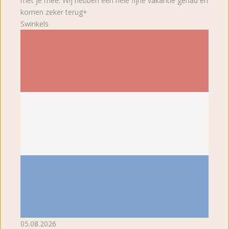
met je mee. Wij hebben een hele fijne vakantie gehad en
komen zeker terug+
Swinkels
05.08.2026