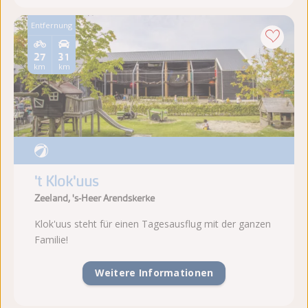
Entfernung
27
31
km
km
't Klok'uus
Zeeland, 's-Heer Arendskerke
Klok'uus steht für einen Tagesausflug mit der ganzen
Familie!
Weitere Informationen