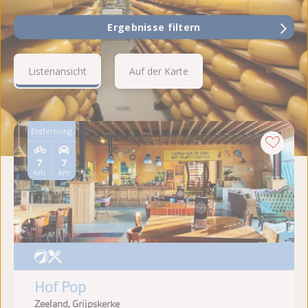
Ergebnisse filtern
Listenansicht
Auf der Karte
Entfernung
7
7
km
km
Hof Pop
Zeeland, Grijpskerke