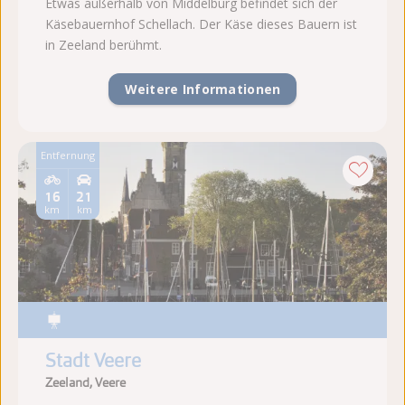
Etwas außerhalb von Middelburg befindet sich der
Käsebauernhof Schellach. Der Käse dieses Bauern ist
in Zeeland berühmt.
Weitere Informationen
Entfernung
16
21
km
km
Stadt Veere
Zeeland, Veere