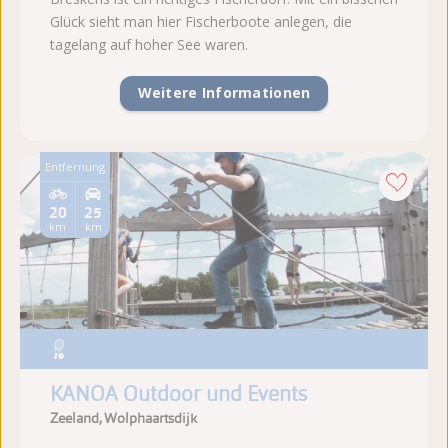
Glück sieht man hier Fischerboote anlegen, die
tagelang auf hoher See waren.
Weitere Informationen
Entfernung
20
25
km
km
KANOA Outdoor und Events
Zeeland, Wolphaartsdijk