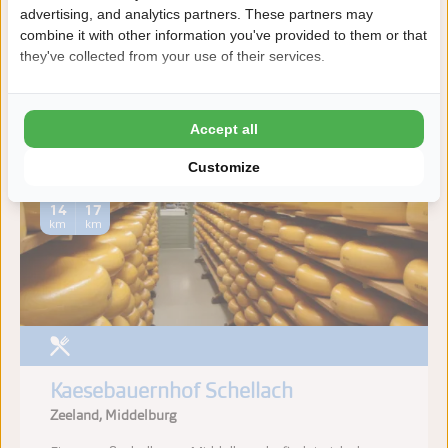
advertising, and analytics partners. These partners may
und Klein. In einem Moment fühlen Sie sich winzig an
combine it with other information you've provided to them or that
den Füßen des Riesen der den Park überwacht.
they've collected from your use of their services.
Weitere Informationen
Accept all
Entfernung
Customize
14
17
km
km
Kaesebauernhof Schellach
Zeeland, Middelburg