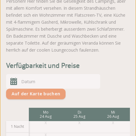
Personen! Hier finden Sie die Geselligkeit des Campings, aber
mit allem Komfort versehen. In diesem Strandhäuschen
befindet sich ein Wohnzimmer mit Flatscreen-TV, eine Küche
mit 4-flammigem Gasherd, Mikrowelle, Kühlschrank und
Spülmaschine. Es beherbergt ausserdem zwei Schlafzimmer.
Ein Badezimmer mit Dusche und Waschbecken und eine
separate Toilette. Auf der geräumigen Veranda können Sie
herrlich auf der coolen Loungecouch faulenzen.
Verfügbarkeit und Preise
Auf der Karte buchen
Fr
Mo
Di
Mi
21 Aug
24 Aug
25 Aug
26 Aug
1 Nacht