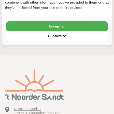
Deshalb buchen Sie mit 't Noorder
combine it with other information you've provided to them or that
they've collected from your use of their services.
Sandt
8,4 Ardoer Gästebewertung
24 Stunden Bedenkzeit
Accept all
Kinder bis zum 2 Lebensjahr kostenlos
Customize
ADAC 4 Sterne Camping
Noorder Sandt 2
1787 CX Julianadorp aan zee