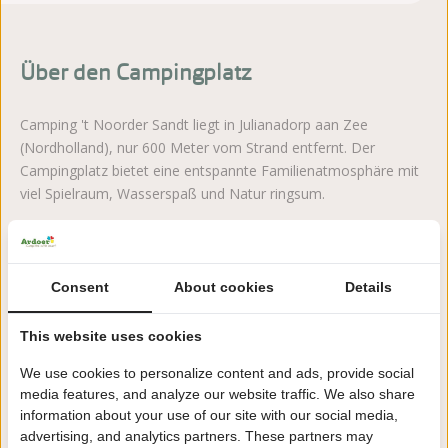
Über den Campingplatz
Camping 't Noorder Sandt liegt in Julianadorp aan Zee
(Nordholland), nur 600 Meter vom Strand entfernt. Der
Campingplatz bietet eine entspannte Familienatmosphäre mit
viel Spielraum, Wasserspaß und Natur ringsum.
Mehr lesen
Consent
About cookies
Details
Jetzt buchen!
This website uses cookies
Nach der Buchung haben Sie 24 Stunden Zeit, kostenlos
We use cookies to personalize content and ads, provide social
zu ändern oder zu stornieren.
media features, and analyze our website traffic. We also share
information about your use of our site with our social media,
advertising, and analytics partners. These partners may