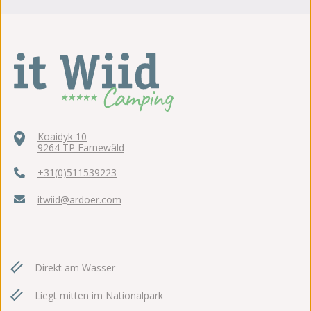
Koaidyk 10
9264 TP Earnewâld
+31(0)511539223
itwiid@ardoer.com
Direkt am Wasser
Liegt mitten im Nationalpark