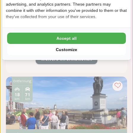
advertising, and analytics partners. These partners may
Zeeland, Vlissingen
combine it with other information you've provided to them or that
Sind Sie schon einmal entlang dem schönsten
they've collected from your use of their services.
Boulevard der Niederlande, umgeben von großen
Schiffen, mit Blick auf Robben in der Nähe gesegelt?
Auf der Westerschelde ist dies ab Vlissingen mit dem
Accept all
Luxu...
Customize
Weitere Informationen
Entfernung
18
71
km
km