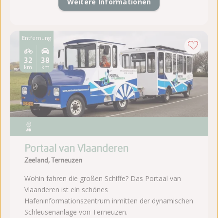
Weitere Informationen
Entfernung
32
38
km
km
Portaal van Vlaanderen
Zeeland, Terneuzen
Wohin fahren die großen Schiffe? Das Portaal van
Vlaanderen ist ein schönes
Hafeninformationszentrum inmitten der dynamischen
Schleusenanlage von Terneuzen.