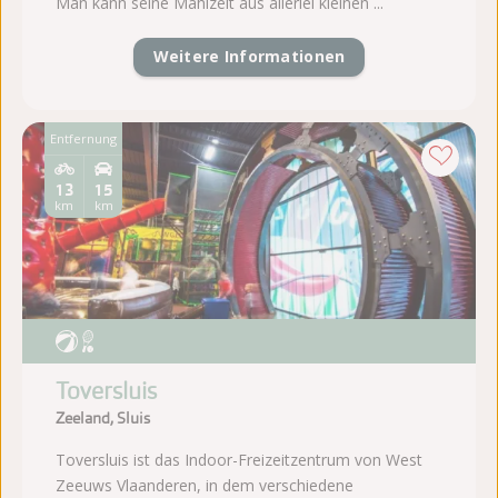
Man kann seine Mahlzeit aus allerlei kleinen ...
Weitere Informationen
Entfernung
13
15
km
km
Toversluis
Zeeland, Sluis
Toversluis ist das Indoor-Freizeitzentrum von West
Zeeuws Vlaanderen, in dem verschiedene