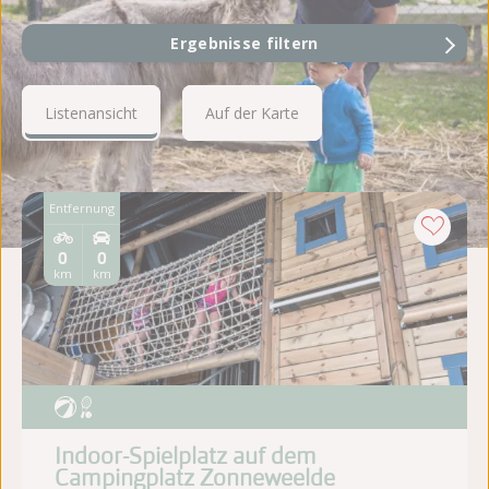
Ergebnisse filtern
Listenansicht
Auf der Karte
Entfernung
0
0
km
km
Indoor-Spielplatz auf dem
Campingplatz Zonneweelde