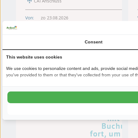
CAI Anschluss
Von:
zo 23.08.2026
Consent
This website uses cookies
We use cookies to personalize content and ads, provide social media
Die
you've provided to them or that they've collected from your use of th
angezeigten
Preise
gelten für 2
Personen.
Fahren Sie
mit der
Buchung
fort, um die