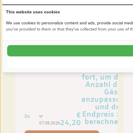
This website uses cookies
Die
angezeigten
We use cookies to personalize content and ads, provide social media
you've provided to them or that they've collected from your use of th
Preise
gelten für 2
Personen.
Fahren Sie
mit der
Buchung
fort, um die
Anzahl der
Gäste
anzupassen
und den
Endpreis zu
€
Zu:
vr
berechnen.
24,20
07.08.2026