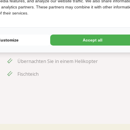
edia features, and analyze our website traffic. We also share informati
d analytics partners. These partners may combine it with other informat
 their services.
In wasserreicher Umgebung gelegen
Customize
Accept all
Großer Spielplatz, Sportfeld & Animation
Übernachten Sie in einem Helikopter
Fischteich