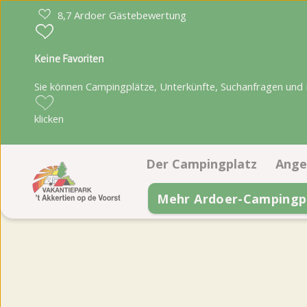
8,7 Ardoer Gästebewertung
Keine Favoriten
Sie können Campingplätze, Unterkünfte, Suchanfragen und Pa
klicken
Der Campingplatz
Ange
Mehr Ardoer-Campingp
Einrichtungen
Ste
Lage
Unt
Lageplan
Auf
Fotoalbum
Bewertungen