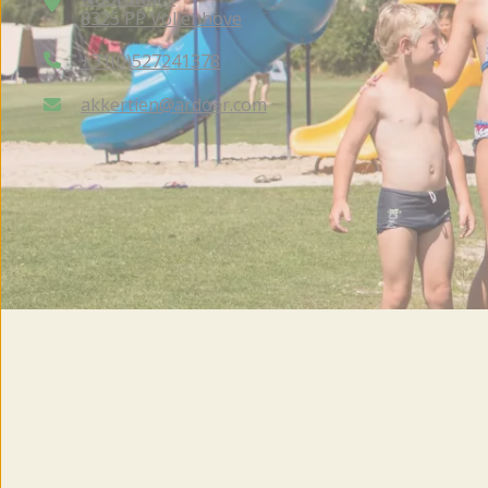
8325 PP Vollenhove
+31(0)527241378
akkertien@ardoer.com