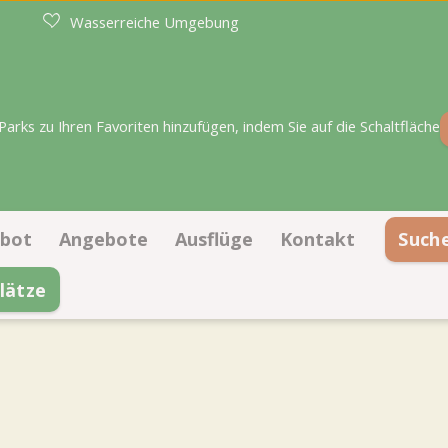
Wasserreiche Umgebung
rks zu Ihren Favoriten hinzufügen, indem Sie auf die Schaltfläche
bot
Angebote
Ausflüge
Kontakt
Such
lätze
llplätze
Angebote Stellplätze
Kontaktinformatio
erkünfte
Angebote Unterkünfte
 dem Lageplan buchen