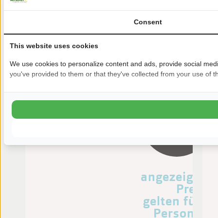
> 200 m²
Consent
Privatsanitär
This website uses cookies
Digitale TV
We use cookies to personalize content and ads, provide social media
you've provided to them or that they've collected from your use of th
Von:
zo 23.08.2026
Die
angezeigten
Preise
gelten für 2
Personen.