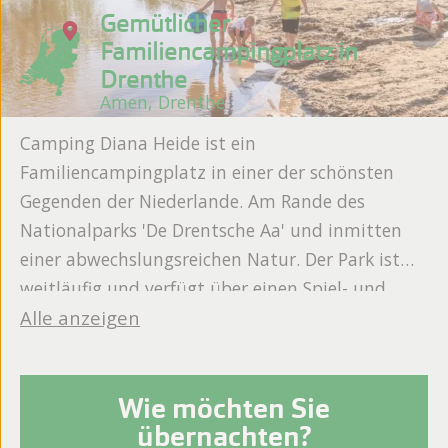
Gemütlicher
Familiencampingplatz in
Drenthe
Amen, Drenthe
Camping Diana Heide ist ein
Familiencampingplatz in einer der schönsten
Gegenden der Niederlande. Am Rande des
Nationalparks 'De Drentsche Aa' und inmitten
einer abwechslungsreichen Natur. Der Park ist
weitläufig und verfügt über einen Spiel- und
Fischteich. Für Jung und Alt gibt es viel zu
Alle anzeigen
erleben. Naturliebhaber genießen Wanderungen
und Radtouren und die 'Kleinen' werden in der
Wie möchten Sie
Hochsaison vom Animationsteam unterhalten.
übernachten?
Alle Stellplätze und Unterkünfte sind geräumig.