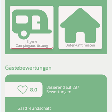
Ob Sie ganz einfach im Zelt übernachten oder
lieber den Luxus eines Chalets genießen
möchten: Es gibt für jeden ein passendes
Plätzchen.
Eigene
Unterkunft mieten
Campingausrüstung
Gästebewertungen
Basierend auf 287
8.0
Bewertungen
Gastfreundschaft