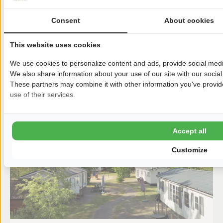
Von:
05-05-2027
Consent
About cookies
425,00 €
Zu:
17-05-2027
This website uses cookies
Verfügbarkeit anzeigen
We use cookies to personalize content and ads, provide social media
We also share information about your use of our site with our social
These partners may combine it with other information you've provide
use of their services.
Accept all
Customize