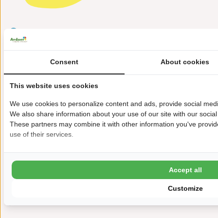
Steenweg 16
4328 RM Burgh-Haamstede
+31(0)111-658888
Consent
About cookies
duinoord@ardoer.com
This website uses cookies
We use cookies to personalize content and ads, provide social media
We also share information about your use of our site with our social
In Gehweite zum Meer
These partners may combine it with other information you've provide
use of their services.
Ganzes Jahr geöffnet
Kleinkinderspielbad (Ort Duinoord aan zee)
Accept all
Mehr als 300 Hektar Wald zu Fuß erreichbar
Customize
Kletterwald in Gehweite