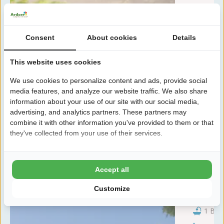
Consent
About cookies
Details
This website uses cookies
Zu:
m
We use cookies to personalize content and ads, provide social
17
media features, and analyze our website traffic. We also share
information about your use of our site with our social media,
Bitte beachten:
Nur
1
verfügbar
advertising, and analytics partners. These partners may
combine it with other information you've provided to them or that
they've collected from your use of their services.
Chalet
Accept all
Max. 4 Pe
Customize
2 Sch
1 Bad