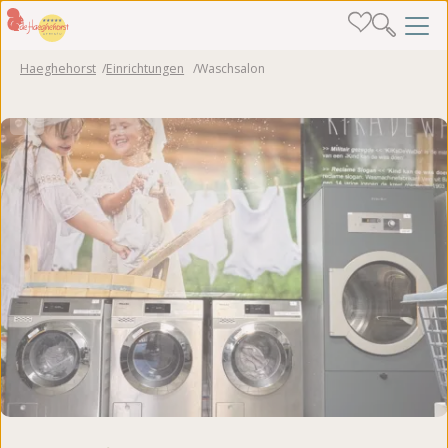
Haeghehorst
Einrichtungen
Waschsalon