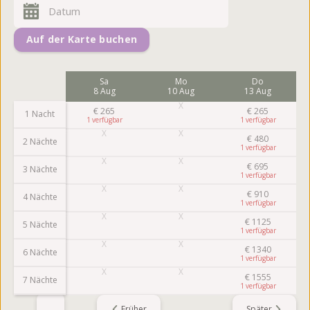
Auf der Karte buchen
Fr
Sa
Mo
Do
7 Aug
8 Aug
10 Aug
13 Aug
€
265
€
265
€
265
1 Nacht
1
1
1
€
480
€
480
2 Nächte
1
1
€
695
3 Nächte
1
€
910
4 Nächte
1
€
1125
5 Nächte
1
€
1340
6 Nächte
1
€
1555
7 Nächte
1
Früher
Später