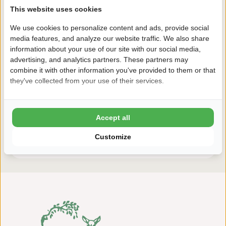
This website uses cookies
Jetzt buchen!
We use cookies to personalize content and ads, provide social
Nach der Buchung haben Sie 24 Stunden Zeit, kostenlos
media features, and analyze our website traffic. We also share
zu ändern oder zu stornieren.
information about your use of our site with our social media,
advertising, and analytics partners. These partners may
combine it with other information you've provided to them or that
Deshalb buchen Sie mit Holterberg
they've collected from your use of their services.
8,5 Ardoer Gästebewertung
24 Stunden Bedenkzeit
Accept all
Kinder bis zum 2 Lebensjahr kostenlos
Customize
ADAC 4 Sterne Camping