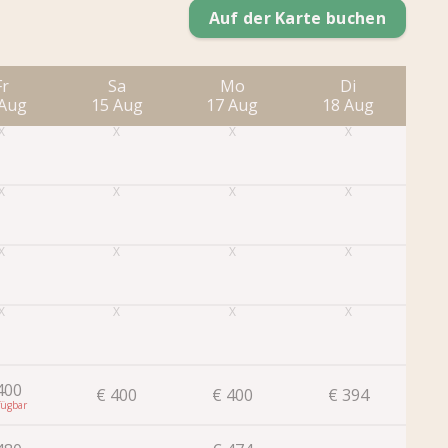
Auf der Karte buchen
Fr
Sa
Mo
Di
 Aug
15 Aug
17 Aug
18 Aug
1
400
€
400
€
400
€
394