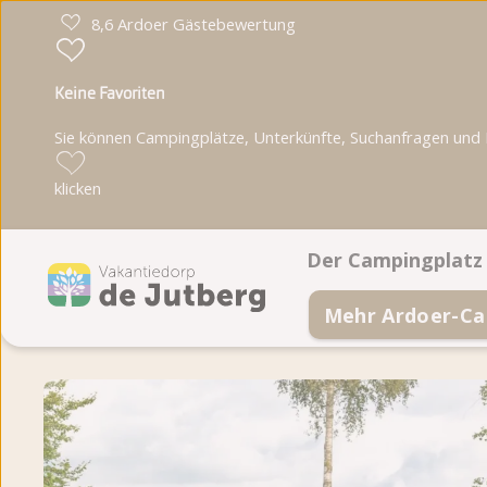
8,6 Ardoer Gästebewertung
Keine Favoriten
Sie können Campingplätze, Unterkünfte, Suchanfragen und Pa
klicken
Der Campingplatz
Mehr Ardoer-Ca
Einrichtungen
Animationsprogra
Lageplan
Fotoalbum
Bewertungen