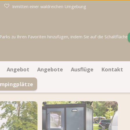
Inmitten einer waldreichen Umgebung
rks zu Ihren Favoriten hinzufügen, indem Sie auf die Schaltfläche
Angebot
Angebote
Ausflüge
Kontakt
mpingplätze
Stellplätze
Angebote Stellplätze
Kontaktin
mm
Unterkünfte
Öffnungsz
Auf dem Lageplan buchen
Häufig ges