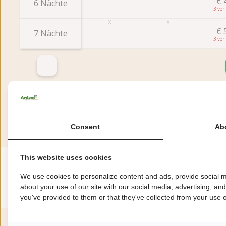
€
6 Nächte
3
€
7 Nächte
3
Bewertungen
Diese Unterkunft hat eine Bewertung von
Consent
Ab
Durchschnittliche
This website uses cookies
Bewertung
8.6
We use cookies to personalize content and ads, provide social m
about your use of our site with our social media, advertising, an
Bewertung aus 89 Gästebewertungen
you've provided to them or that they've collected from your use of