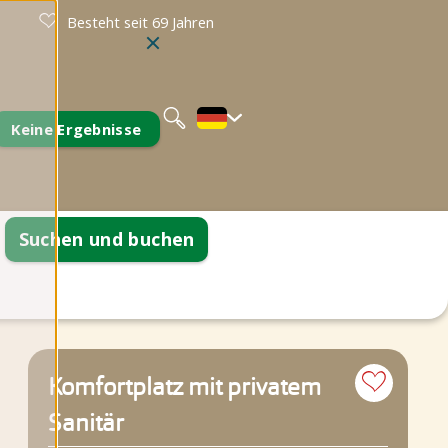
Besteht seit 69 Jahren
Nederlands
English
Keine Ergebnisse
Suchen und buchen
formationen
eiten
tellte Fragen
Komfortplatz mit privatem
Sanitär