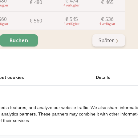
480
€
474
€
480
€
465
4
4
560
€
545
€
536
€
560
4
4
4
Später
Buchen
out cookies
Details
edia features, and analyze our website traffic. We also share informati
d analytics partners. These partners may combine it with other informat
 their services.