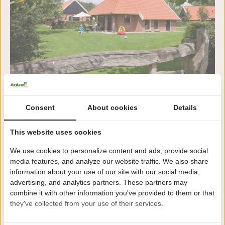
Midweek
Bungalow Typ Kapscheune
Consent
About cookies
Details
This website uses cookies
Von:
17-08-2026
824,00 €
680,00 €
i
We use cookies to personalize content and ads, provide social
Zu:
21-08-2026
media features, and analyze our website traffic. We also share
information about your use of our site with our social media,
Verfügbarkeit anzeigen
advertising, and analytics partners. These partners may
combine it with other information you've provided to them or that
they've collected from your use of their services.