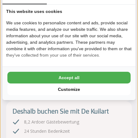
Camping De Kuilart in Koudum ist ein luxuriöser Fünf-Sterne-
This website uses cookies
Campingplatz direkt am See De Fluessen. Sie wohnen mitten in
der wasserreichen friesischen Landschaft mit vielen
We use cookies to personalize content and ads, provide social
Möglichkeiten für Wassersport, Natur und Komfort.
media features, and analyze our website traffic. We also share
information about your use of our site with our social media,
Mehr lesen
advertising, and analytics partners. These partners may
combine it with other information you've provided to them or that
they've collected from your use of their services.
Jetzt buchen!
Accept all
Nach der Buchung haben Sie 24 Stunden Zeit, kostenlos
Customize
zu ändern oder zu stornieren.
Deshalb buchen Sie mit De Kuilart
8,2 Ardoer Gästebewertung
24 Stunden Bedenkzeit