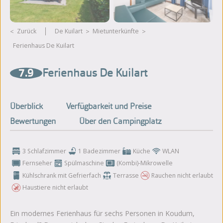
Zurück
De Kuilart
Mietunterkünfte
Ferienhaus De Kuilart
Weitere Fotos ansehen
7.9
Ferienhaus De Kuilart
Überblick
Verfügbarkeit und Preise
Bewertungen
Über den Campingplatz
3 Schlafzimmer
1 Badezimmer
Küche
WLAN
Fernseher
Spülmaschine
(Kombi)-Mikrowelle
Kühlschrank mit Gefrierfach
Terrasse
Rauchen nicht erlaubt
Haustiere nicht erlaubt
Ein modernes Ferienhaus für sechs Personen in Koudum,