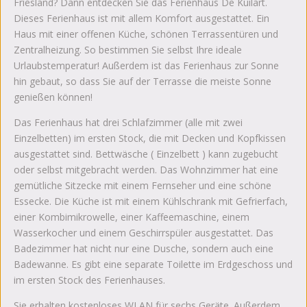
Friesland? Dann entdecken Sie das Ferienhaus De Kuilart.
Dieses Ferienhaus ist mit allem Komfort ausgestattet. Ein
Haus mit einer offenen Küche, schönen Terrassentüren und
Zentralheizung. So bestimmen Sie selbst Ihre ideale
Urlaubstemperatur! Außerdem ist das Ferienhaus zur Sonne
hin gebaut, so dass Sie auf der Terrasse die meiste Sonne
genießen können!
Das Ferienhaus hat drei Schlafzimmer (alle mit zwei
Einzelbetten) im ersten Stock, die mit Decken und Kopfkissen
ausgestattet sind. Bettwäsche ( Einzelbett ) kann zugebucht
oder selbst mitgebracht werden. Das Wohnzimmer hat eine
gemütliche Sitzecke mit einem Fernseher und eine schöne
Essecke. Die Küche ist mit einem Kühlschrank mit Gefrierfach,
einer Kombimikrowelle, einer Kaffeemaschine, einem
Wasserkocher und einem Geschirrspüler ausgestattet. Das
Badezimmer hat nicht nur eine Dusche, sondern auch eine
Badewanne. Es gibt eine separate Toilette im Erdgeschoss und
im ersten Stock des Ferienhauses.
Sie erhalten kostenloses WLAN für sechs Geräte. Außerdem