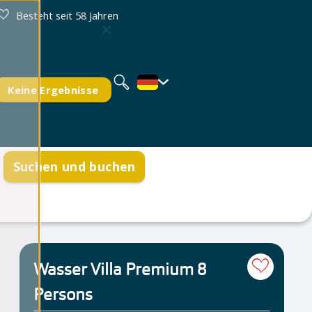
Besteht seit 58 Jahren
Nederlands
English
Keine Ergebnisse
Suchen und buchen
formationen
eiten
tellte Fragen
Wasser Villa Premium 8
n
Persons