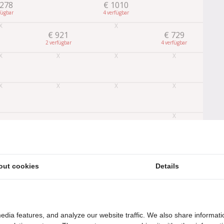
278
€
1010
4
€
921
€
729
2
4
837
€
1930
€
1454
2
4
Später
Buchen
out cookies
Details
edia features, and analyze our website traffic. We also share informati