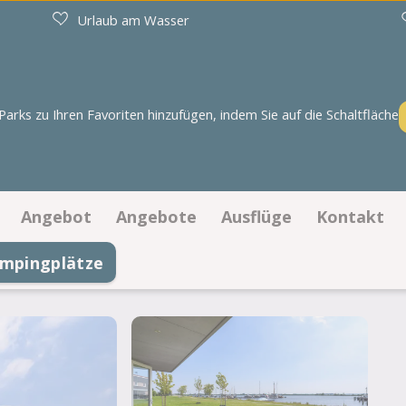
Urlaub am Wasser
rks zu Ihren Favoriten hinzufügen, indem Sie auf die Schaltfläche
Angebot
Angebote
Ausflüge
Kontakt
mpingplätze
Stellplätze
Angebote Stellplätze
Kontaktin
Unterkünfte
Angebote Unterkünfte
Öffnungsz
mm
Häufig ges
Parkregel