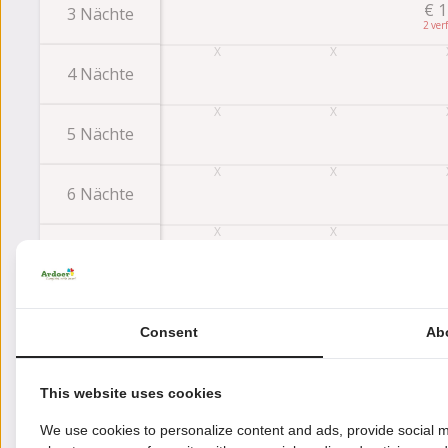
€
1
3 Nächte
2
4 Nächte
5 Nächte
6 Nächte
€
1
7 Nächte
2
Consent
Ab
Bewertungen
This website uses cookies
We use cookies to personalize content and ads, provide social m
Diese Unterkunft hat eine Bewertung von