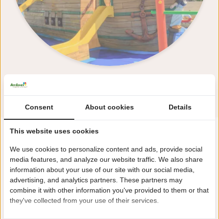
Alle Einrichtungen ansehen
Consent
About cookies
Details
This website uses cookies
"In unserer Brasserie gibt es einen Indoor-
We use cookies to personalize content and ads, provide social
Spielplatz für Kinder. So können die Eltern
media features, and analyze our website traffic. We also share
kulinarische Köstlichkeiten genießen,
information about your use of our site with our social media,
während die Kinder spielen!"
advertising, and analytics partners. These partners may
combine it with other information you've provided to them or that
they've collected from your use of their services.