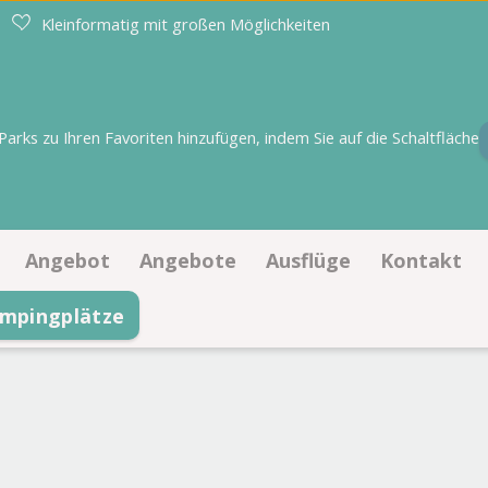
Kleinformatig mit großen Möglichkeiten
rks zu Ihren Favoriten hinzufügen, indem Sie auf die Schaltfläche
Angebot
Angebote
Ausflüge
Kontakt
mpingplätze
Stellplätze
Angebote Stellplätze
Kontaktin
mm
Unterkünfte
Angebote Unterkünfte
Öffnungsz
rewiet
Zu verkaufen
Häufig ges
Team de M