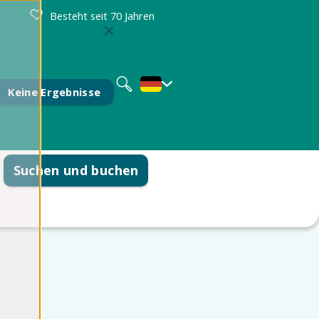
Besteht seit 70 Jahren
Nederlands
English
Keine Ergebnisse
Suchen und buchen
formationen
eiten
tellte Fragen
eulinge