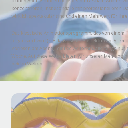
frühen Abendstunden beliebt sind. Deshalb wollten w
konzentrieren, insbesondere mit professionelleren Da
wirklich spektakulär sind und einen Mehrwert für Ihre
Das klassische Animationsprogramm, das von einem 
organisiert wird (z. B. klassischer Bastelclub am Vormi
Vorlesen am Abend), gibt es weiterhin, allerdings nur
Woche. Auf diese Weise bieten wir unserer Meinung n
beiden Welten.