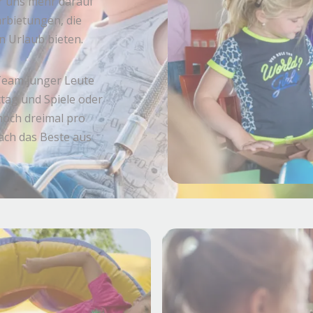
ir uns mehr darauf
rbietungen, die
n Urlaub bieten.
Team junger Leute
ttag und Spiele oder
 noch dreimal pro
ach das Beste aus