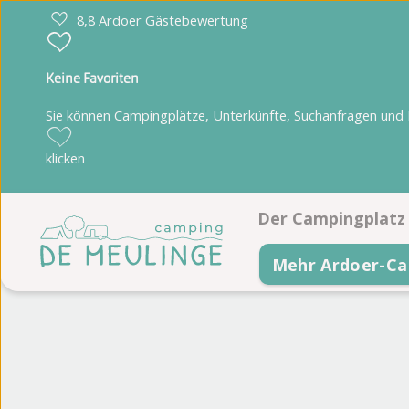
8,8 Ardoer Gästebewertung
Keine Favoriten
Sie können Campingplätze, Unterkünfte, Suchanfragen und Pa
klicken
Der Campingplatz
Mehr Ardoer-Ca
Einrichtungen
Animationsprogra
Spielbauernhof Pie
Lageplan
Fotoalbum