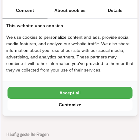
+31(0)117371233
Consent
About cookies
Details
meulinge@ardoer.com
This website uses cookies
We use cookies to personalize content and ads, provide social
media features, and analyze our website traffic. We also share
Spielbauernhof mit Spielmöglichkeiten drinnen, draußen
information about your use of our site with our social media,
advertising, and analytics partners. These partners may
und im Wasser
combine it with other information you've provided to them or that
Strand und Naturgebiete in der Nähe
they've collected from your use of their services.
Hunde sind herzlich willkommen
Accept all
Stellplätze, Wohnmobilstellplätze und Mietunterkünfte
Customize
Häufig gestellte Fragen