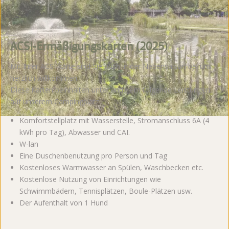
ACSI-Ermäßigungskarten (2025)
Mit Ihrer ACSI-karte sind Sie auch in der Nebensaison bei uns
herzlich willkommen.
Diese Karten beinhalten unter anderem folgende Leistungen
auf unserem Campingplatz:
Komfortstellplatz mit Wasserstelle, Stromanschluss 6A (4
kWh pro Tag), Abwasser und CAI.
W-lan
Eine Duschenbenutzung pro Person und Tag
Kostenloses Warmwasser an Spülen, Waschbecken etc.
Kostenlose Nutzung von Einrichtungen wie
Schwimmbädern, Tennisplätzen, Boule-Plätzen usw.
Der Aufenthalt von 1 Hund