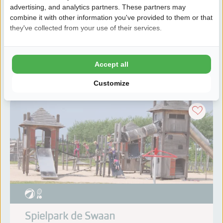
Kommen Sie und spielen Sie drinnen und draußen auf
advertising, and analytics partners. These partners may
combine it with other information you've provided to them or that
Europas größtem Spielplatz Linnaeushof, direkt in
they've collected from your use of their services.
den Niederlanden! Es gibt rund 350 Spielzeuge und
Attraktionen, die alle der aktiven Unterhaltung d...
Accept all
Weitere Informationen
Customize
Spielpark de Swaan