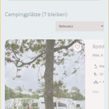
Campingplätze (
bleiben
)
Komfor
Max. 6 Pe
Wasse
10 Am
+ 130
Von:
di