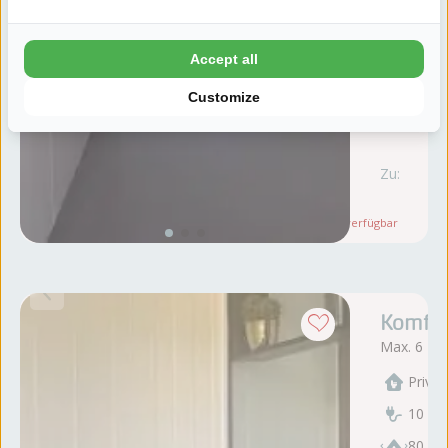
Accept all
Customize
Zu:
vr
28
Bitte beachten:
Nur
1
verfügbar
Komfort
Max. 6 Pe
Privat
10 Am
80 - 