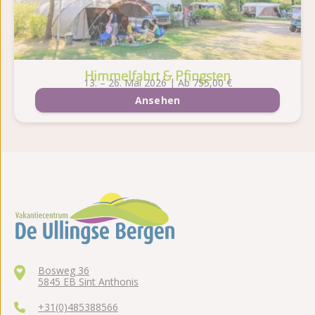
Himmelfahrt & Pfingsten
13. – 26. Mai 2026 | Ab 755,00 €
Ansehen
Bosweg 36
5845 EB Sint Anthonis
+31(0)485388566