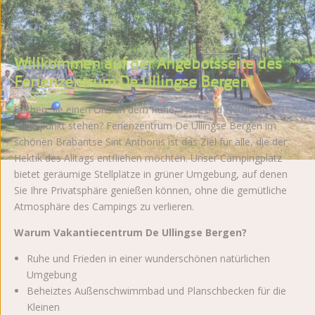
Willkommen auf der Angebotsseite des
Ferienzentrum De Ullingse Bergen!
Suchen Sie einen Ort, an dem Ruhe, Platz und Natur im
Mittelpunkt stehen? Ferienzentrum De Ullingse Bergen im
schönen Brabantse Sint Anthonis ist das Ziel für alle, die der
Hektik des Alltags entfliehen möchten. Unser Campingplatz
bietet geräumige Stellplätze in grüner Umgebung, auf denen
Sie Ihre Privatsphäre genießen können, ohne die gemütliche
Atmosphäre des Campings zu verlieren.
Warum Vakantiecentrum De Ullingse Bergen?
Ruhe und Frieden in einer wunderschönen natürlichen
Umgebung
Beheiztes Außenschwimmbad und Planschbecken für die
Kleinen