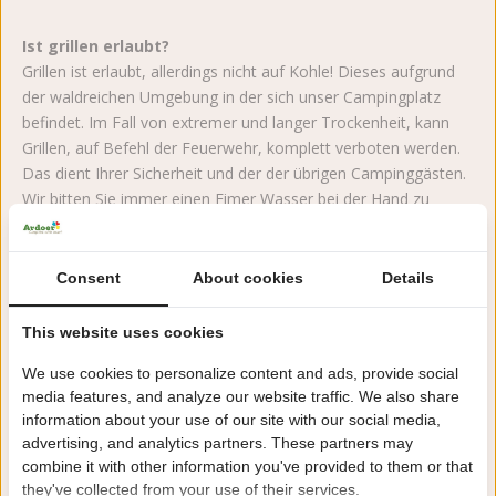
Ist grillen erlaubt?
Grillen ist erlaubt, allerdings nicht auf Kohle! Dieses aufgrund
der waldreichen Umgebung in der sich unser Campingplatz
befindet. Im Fall von extremer und langer Trockenheit, kann
Grillen, auf Befehl der Feuerwehr, komplett verboten werden.
Das dient Ihrer Sicherheit und der der übrigen Campinggästen.
Wir bitten Sie immer einen Eimer Wasser bei der Hand zu
haben für eventuelle Notfälle.
Consent
About cookies
Details
Ist es möglich ein Kinderbett aufzustellen?
In den meisten Mietunterkünften ist es möglich ein
Kinderbettchen aufzustellen. In der Lodge ist das unterste
This website uses cookies
Stapelbett aufklappbar, so dass ein Kinderbettchen aufgestellt
We use cookies to personalize content and ads, provide social
werden kann. In den Chalets Aardappelveld 31 und
media features, and analyze our website traffic. We also share
Aardappelveld 32 kann eins der zwei Betten im Schlafzimmer
information about your use of our site with our social media,
umgeklappt werden. In den andere Mietunterkünften kann ein
advertising, and analytics partners. These partners may
Kinderbett im Wohnzimmer aufgestellt werden. Die Waldhütte
combine it with other information you've provided to them or that
besteht aus einem Raum. In diesem Raum ist Platz um ein
they've collected from your use of their services.