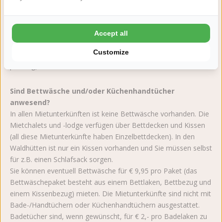
Kinderbettchen aufzustellen.
Können Kinderbettchen und/oder Kinderstühle
Accept all
gemietet werden?
Customize
Ja, es gibt Kinderbettchen und Kinderstühle zu mieten (€ 1,50
pro Tag).
Sind Bettwäsche und/oder Küchenhandtücher
anwesend?
In allen Mietunterkünften ist keine Bettwäsche vorhanden. Die
Mietchalets und -lodge verfügen über Bettdecken und Kissen
(all diese Mietunterkünfte haben Einzelbettdecken). In den
Waldhütten ist nur ein Kissen vorhanden und Sie müssen selbst
für z.B. einen Schlafsack sorgen.
Sie können eventuell Bettwäsche für € 9,95 pro Paket (das
Bettwäschepaket besteht aus einem Bettlaken, Bettbezug und
einem Kissenbezug) mieten. Die Mietunterkünfte sind nicht mit
Bade-/Handtüchern oder Küchenhandtüchern ausgestattet.
Badetücher sind, wenn gewünscht, für € 2,- pro Badelaken zu