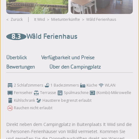
Zurück
It Wiid
Mietunterkünfte
Wâld Ferienhaus
Weitere Fotos ansehen
8.3
Wâld Ferienhaus
Überblick
Verfügbarkeit und Preise
Bewertungen
Über den Campingplatz
2 Schlafzimmers
1 Badezimmers
Küche
WLAN
Fernseher
Terrasse
Spülmaschine
(Kombi)-Mikrowelle
Kühlschrank
Haustiere begrenzt erlaubt
Rauchen nicht erlaubt
Direkt neben dem Campingplatz in Buitenplaats It Wiid sind die
4-Personen-Ferienhäuser von Wâld vermietet. Kommen Sie
und genießen Sie die Doppelhaushälften direkt am Wasser!