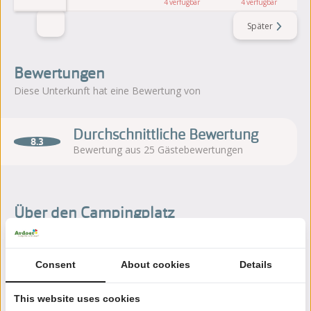
4
4
Später
Bewertungen
Diese Unterkunft hat eine Bewertung von
Durchschnittliche Bewertung
8.3
Bewertung aus 25 Gästebewertungen
Über den Campingplatz
Campingplatz It Wiid liegt in Earnewâld (Friesland), im Herzen
des Nationalparks De Alde Feanen. Ein wasserreicher
Consent
About cookies
Details
Campingplatz mit Wassersportmöglichkeiten.
This website uses cookies
Mehr lesen