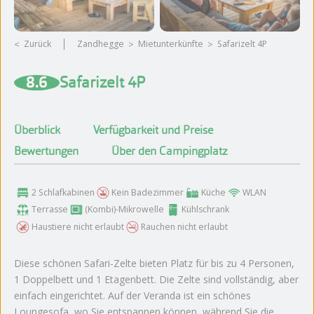
Zurück
Zandhegge
Mietunterkünfte
Safarizelt 4P
Weitere Fotos ansehen
8.6
Safarizelt 4P
Überblick
Verfügbarkeit und Preise
Bewertungen
Über den Campingplatz
2 Schlafkabinen
Kein Badezimmer
Küche
WLAN
Terrasse
(Kombi)-Mikrowelle
Kühlschrank
Haustiere nicht erlaubt
Rauchen nicht erlaubt
Diese schönen Safari-Zelte bieten Platz für bis zu 4 Personen,
1 Doppelbett und 1 Etagenbett. Die Zelte sind vollständig, aber
einfach eingerichtet. Auf der Veranda ist ein schönes
Loungesofa, wo Sie entspannen können, während Sie die