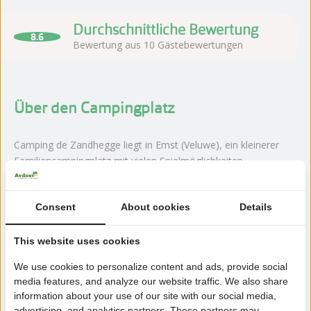
Durchschnittliche Bewertung
8.6
Bewertung aus 10 Gästebewertungen
Über den Campingplatz
Camping de Zandhegge liegt in Emst (Veluwe), ein kleinerer
Familiencampingplatz mit vielen Spielmöglichkeiten.
Mehr lesen
Consent
About cookies
Details
This website uses cookies
Jetzt buchen!
We use cookies to personalize content and ads, provide social
media features, and analyze our website traffic. We also share
Nach der Buchung haben Sie 24 Stunden Zeit, kostenlos
information about your use of our site with our social media,
zu ändern oder zu stornieren.
advertising, and analytics partners. These partners may