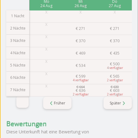
Fr
Mo
Mi
Do
21 Aug
24 Aug
26 Aug
27 Aug
1 Nacht
2 Nächte
€
271
€
271
3 Nächte
€
370
€
370
4 Nächte
€
469
€
435
€
500
5 Nächte
€
534
4
€
599
€
565
6 Nächte
4
2
€
664
€
630
7 Nächte
€
636
€
603
2
2
Früher
Später
Bewertungen
Diese Unterkunft hat eine Bewertung von