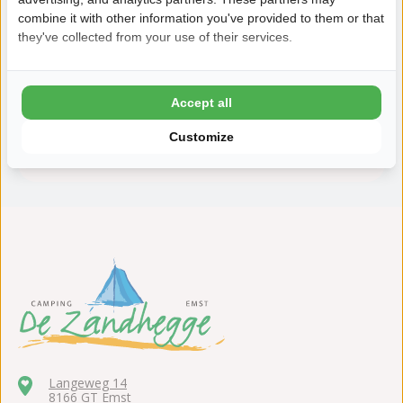
combine it with other information you've provided to them or that
they've collected from your use of their services.
Deshalb buchen Sie mit Zandhegge
8,5 Ardoer Gästebewertung
24 Stunden Bedenkzeit
Accept all
Kinder bis zum 2 Lebensjahr kostenlos
Customize
ADAC 4,5 Sterne Camping
Langeweg 14
8166 GT Emst