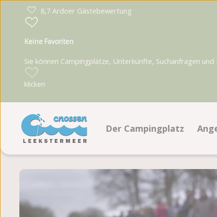
8,7 Ardoer Gästebewertung
Keine Favoriten
Sie können Campingplätze, Unterkünfte, Suchanfragen und Pa
klicken
Der Campingplatz
Ang
Einrichtungen
Ste
Segel- und Windsurfingschu
Un
Animationsprogramm
Lage