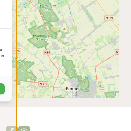
on
ion