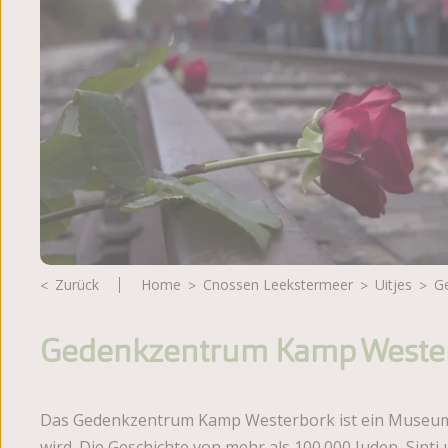
Lageplan
Fotoalbum
Bewertungen
Broschüre
Zurück
Home
Cnossen Leekstermeer
Uitjes
Gedenkzentrum Kamp Weste
Das Gedenkzentrum Kamp Westerbork ist ein Museum,
wird. Die Geschichte von mehr als 100.000 Juden, Si