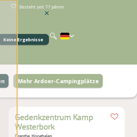
Besteht seit 77 Jahren
Nederlands
English
Keine Ergebnisse
en
Mehr Ardoer-Campingplätze
Gedenkzentrum Kamp
Westerbork
Drenthe, Hooghalen