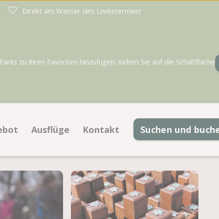
Direkt am Wasser des Leekstermeer
rks zu Ihren Favoriten hinzufügen, indem Sie auf die Schaltfläche
ebot
Ausflüge
Kontakt
Suchen und buch
llplätze
Kontaktinformationen
le
terkünfte