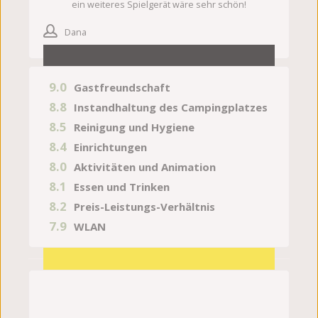
ein weiteres Spielgerät wäre sehr schön!
Dana
9.0
Gastfreundschaft
8.8
Instandhaltung des Campingplatzes
8.5
Reinigung und Hygiene
8.4
Einrichtungen
8.0
Aktivitäten und Animation
8.1
Essen und Trinken
8.2
Preis-Leistungs-Verhältnis
7.9
WLAN
28.07.2026