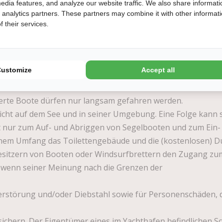
edia features, and analyze our website traffic. We also share informati
icht genagelt oder geschraubt werden. Alle Schutzvorricht
d analytics partners. These partners may combine it with other informat
.
 their services.
 Verkauf anzubieten (Schilder mit „zu verkaufen“ sind verbo
 Tage mitnehmen (z.B. für Urlaub an einem anderen Ort), in
rmieten, ohne die Liegeplatzgebühren zu erstatten.
Customize
Accept all
iegeplatz gemietet wird, muss zuerst beim
sierte Boote dürfen nur langsam gefahren werden.
icht auf dem See und in seiner Umgebung. Eine Folge kann se
t nur zum Auf- und Abriggen von Segelbooten und zum Ein- 
nem Umfang das Toilettengebäude und die (kostenlosen) D
Besitzern von Booten oder Windsurfbrettern den Zugang zu
 wenn seiner Meinung nach die Grenzen der
Zerstörung und/oder Diebstahl sowie für Personenschäden,
rsichern. Der Eigentümer eines im Yachthafen befindlichen Sc