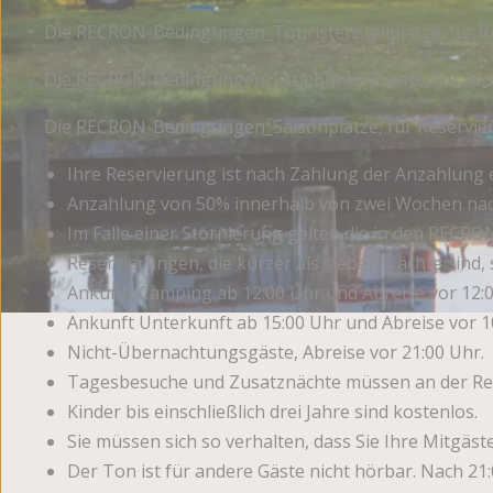
Die RECRON-Bedingungen_Touristenstellplätze, für Res
Die RECRON-Bedingungen_Ferienunterkünfte, für Res
Die RECRON-Bedingungen_Saisonplätze, für Reservier
Ihre Reservierung ist nach Zahlung der Anzahlung 
Anzahlung von 50% innerhalb von zwei Wochen nach
Im Falle einer Stornierung gelten die in den RE
Reservierungen, die kürzer als sieben Nächte sind
Ankunft Camping ab 12:00 Uhr und Abreise vor 12:0
Ankunft Unterkunft ab 15:00 Uhr und Abreise vor 1
Nicht-Übernachtungsgäste, Abreise vor 21:00 Uhr.
Tagesbesuche und Zusatznächte müssen an der Rez
Kinder bis einschließlich drei Jahre sind kostenlos.
Sie müssen sich so verhalten, dass Sie Ihre Mitgäste
Der Ton ist für andere Gäste nicht hörbar. Nach 21