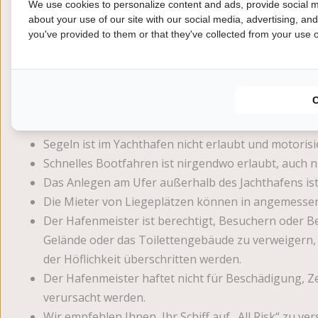
We use cookies to personalize content and ads, provide social m
In Masten, Stegen und (Ufer-)Verstrebungen darf n
about your use of our site with our social media, advertising, an
Kabelbindern oder dünnen Leinen befestigt werden
you've provided to them or that they've collected from your use of
Es ist nicht erlaubt, etwas zur Vermietung oder zum
Wenn Sie Ihr Boot oder Windsurfbrett länger als 3
offene Liegeplätze vorübergehend an Passanten ve
Ein neues oder anderes Boot, als das, für das der L
dem Hafenmeister zu melden.
Segeln ist im Yachthafen nicht erlaubt und motori
Schnelles Bootfahren ist nirgendwo erlaubt, auch n
Das Anlegen am Ufer außerhalb des Jachthafens is
Die Mieter von Liegeplätzen können in angemesse
Der Hafenmeister ist berechtigt, Besuchern oder 
Gelände oder das Toilettengebäude zu verweigern,
der Höflichkeit überschritten werden.
Der Hafenmeister haftet nicht für Beschädigung, 
verursacht werden.
Wir empfehlen Ihnen, Ihr Schiff auf „All Risk“ zu ve