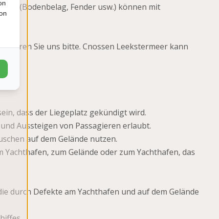
on
ungen (Bodenbelag, Fender usw.) können mit
ion
ten).
formieren Sie uns bitte. Cnossen Leekstermeer kann
in, dass der Liegeplatz gekündigt wird.
und Aussteigen von Passagieren erlaubt.
uschen auf dem Gelände nutzen.
m Yachthafen, zum Gelände oder zum Yachthafen, das
 die durch Defekte am Yachthafen und auf dem Gelände
hiffes