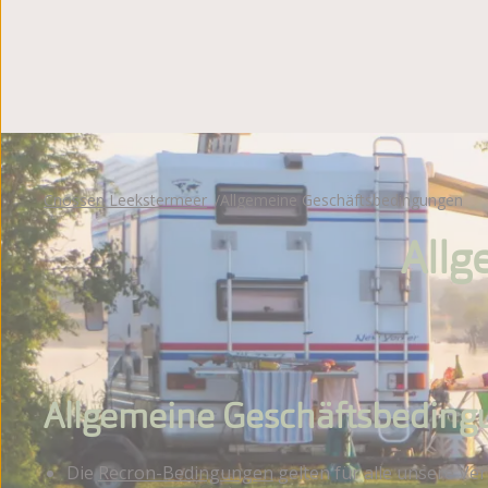
Lageplan
Fotoalbum
Bewertungen
Broschüre
Cnossen Leekstermeer
Allgemeine Geschäftsbedingungen
Allg
Allgemeine Geschäftsbedingu
Die
Recron-Bedingungen
gelten für alle unsere Ver