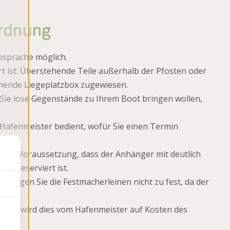
ordnung
bsprache möglich.
rt ist. Überstehende Teile außerhalb der Pfosten oder
chende Liegeplatzbox zugewiesen.
Sie lose Gegenstände zu Ihrem Boot bringen wollen,
m Hafenmeister bedient, wofür Sie einen Termin
r der Voraussetzung, dass der Anhänger mit deutlich
tz reserviert ist.
tigen Sie die Festmacherleinen nicht zu fest, da der
lung wird dies vom Hafenmeister auf Kosten des