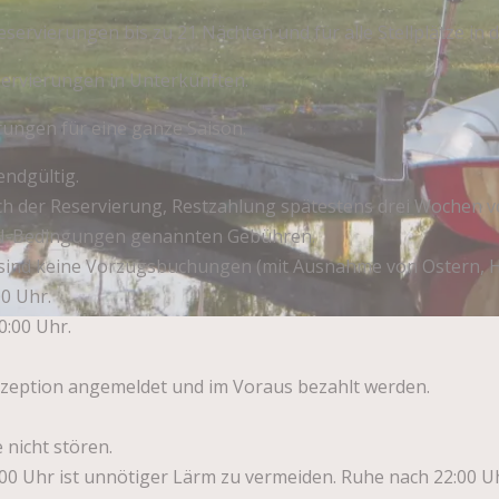
ervierungen bis zu 21 Nächten und für alle Stellplätze in 
ervierungen in Unterkünften.
ungen für eine ganze Saison.
endgültig.
 der Reservierung, Restzahlung spätestens drei Wochen vo
CRON-Bedingungen genannten Gebühren.
, sind keine Vorzugsbuchungen (mit Ausnahme von Ostern, H
0 Uhr.
0:00 Uhr.
eption angemeldet und im Voraus bezahlt werden.
 nicht stören.
:00 Uhr ist unnötiger Lärm zu vermeiden. Ruhe nach 22:00 U