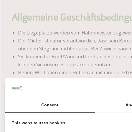
Allgemeine Geschäftsbeding
Die Liegeplätze werden vom Hafenmeister zugewiese
Der Mieter ist dafür verantwortlich, dass sein Boo
über den Steg sind nicht erlaubt. Bei Zuwiderhand
Sie können Ihr Boot/Windsurfbrett an der Trailer
können Sie unsere Schubkarren benutzen.
Heben: Wir haben einen Hebekran mit einer elektris
vereinbaren können.
Abstellen von Anhängern: ist nur nach schriftliche
sichtbarem Nachnamen und Gästenummer (erhältlich a
Jedes Boot muss an ordnungsgemäßen Festmachern f
Consent
Ab
Wasserstand schwankt.
Versunkene und vernachlässigte Boote müssen nach
This website uses cookies
Eigentümers durchgeführt.