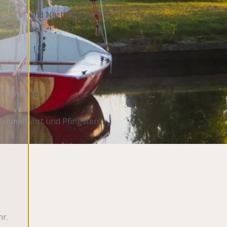
der Vor- und Nachsaison.
r Anreise.
immelfahrt und Pfingsten).
hr.