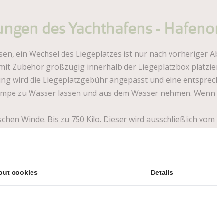
ungen des Yachthafens - Hafen
n, ein Wechsel des Liegeplatzes ist nur nach vorheriger A
t mit Zubehör großzügig innerhalb der Liegeplatzbox platzie
lung wird die Liegeplatzgebühr angepasst und eine entspre
rampe zu Wasser lassen und aus dem Wasser nehmen. Wenn 
chen Winde. Bis zu 750 Kilo. Dieser wird ausschließlich vo
r Bestätigung erlaubt, auf dem zugewiesenen Platz und unte
n der Rezeption) gekennzeichnet ist, auf dem der Liegepla
estgemacht werden, auch an Land und in den Regalen. Befes
out cookies
Details
 der ersten Ankündigung geborgen werden: Bei Nichterfül