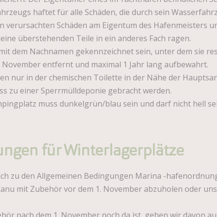
hrzeugs haftet für alle Schäden, die durch sein Wasserfah
n verursachten Schäden am Eigentum des Hafenmeisters und
eine überstehenden Teile in ein anderes Fach ragen.
mit dem Nachnamen gekennzeichnet sein, unter dem sie rese
. November entfernt und maximal 1 Jahr lang aufbewahrt.
en nur in der chemischen Toilette in der Nähe der Hauptsa
uss zu einer Sperrmülldeponie gebracht werden.
ingplatz muss dunkelgrün/blau sein und darf nicht hell sei
ngen für Winterlagerplätze
ich zu den Allgemeinen Bedingungen Marina -hafenordnung
Kanu mit Zubehör vor dem 1. November abzuholen oder uns 
hör nach dem 1. November noch da ist, gehen wir davon au