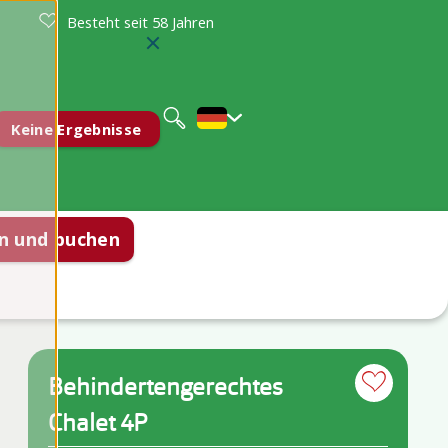
Besteht seit 58 Jahren
Nederlands
English
Keine Ergebnisse
n und buchen
en
Behindertengerechtes
Chalet 4P