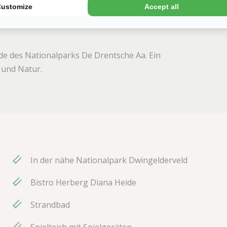
Customize
Accept all
de des Nationalparks De Drentsche Aa. Ein
 und Natur.
In der nähe Nationalpark Dwingelderveld
Bistro Herberg Diana Heide
Strandbad
Spielteich mit Spielgeräten