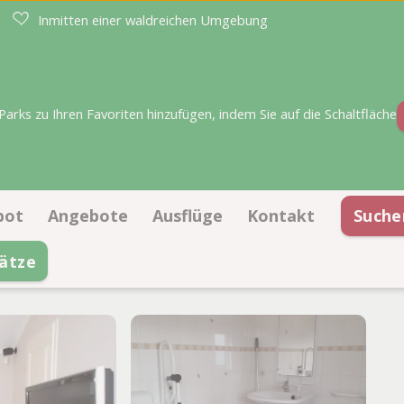
Inmitten einer waldreichen Umgebung
rks zu Ihren Favoriten hinzufügen, indem Sie auf die Schaltfläche
bot
Angebote
Ausflüge
Kontakt
Suche
ätze
lplätze
Angebote Stellplätze
Kontaktinformation
erkünfte
Angebote Unterkünfte
Öffnungszeiten
Vorteilskarte