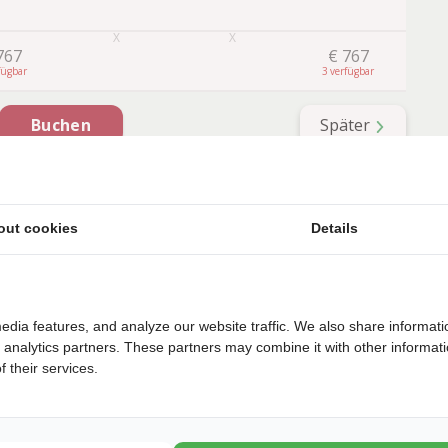
767
€
767
3
1
Später
Buchen
out cookies
Details
edia features, and analyze our website traffic. We also share informati
d analytics partners. These partners may combine it with other informat
 their services.