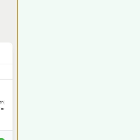
€
767
on
ion