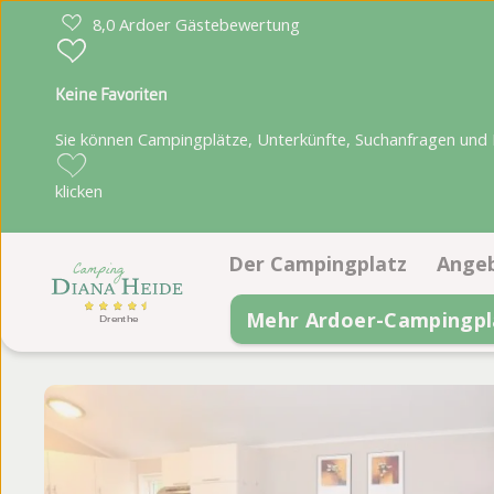
8,0 Ardoer Gästebewertung
Keine Favoriten
Sie können Campingplätze, Unterkünfte, Suchanfragen und Pa
klicken
Der Campingplatz
Ange
Mehr Ardoer-Campingpl
Einrichtungen
Stel
Animationsprogramm
Unt
Lage
Lageplan
Fotoalbum