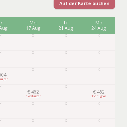
Auf der Karte buchen
Fr
Mo
Fr
Mo
 Aug
17 Aug
21 Aug
24 Aug
2
604
3
€
462
€
462
1
3