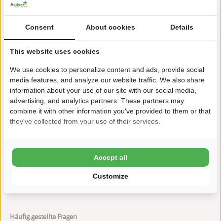
ginsterveld@ardoer.com
Consent
About cookies
Details
This website uses cookies
Hallenbad mit 40m Rutsche
We use cookies to personalize content and ads, provide social
20 Meter langes Außenbecken
media features, and analyze our website traffic. We also share
information about your use of our site with our social media,
In der Nähe vom Nationalpark Oosterschelde
advertising, and analytics partners. These partners may
combine it with other information you've provided to them or that
Kilometerlange Wander- und Fahrradrouten
they've collected from your use of their services.
Kostenloses WLAN
Accept all
Customize
Häufig gestellte Fragen