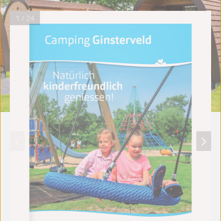
1 / 24
Camping Ginsterveld
  // 1
Camping 
Ginsterveld
    Natürlich
kinderfreundlich
         geniessen!