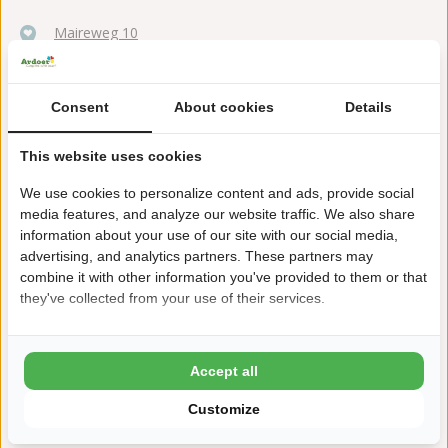
Maireweg 10
4328 GR Burgh-Haamstede
+31(0)111651590
Consent
About cookies
Details
ginsterveld@ardoer.com
This website uses cookies
We use cookies to personalize content and ads, provide social
media features, and analyze our website traffic. We also share
Hallenbad mit 40m Rutsche
information about your use of our site with our social media,
advertising, and analytics partners. These partners may
20 Meter langes Außenbecken
combine it with other information you've provided to them or that
they've collected from your use of their services.
In der Nähe vom Nationalpark Oosterschelde
Kilometerlange Wander- und Fahrradrouten
Accept all
Kostenloses WLAN
Customize