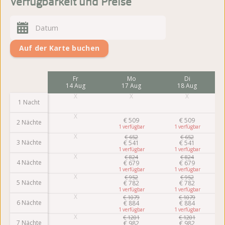
Verfügbarkeit und Preise
Auf der Karte buchen
Mo
Fr
Mo
Di
10 Aug
14 Aug
17 Aug
18 Aug
1 Nacht
€
509
€
509
2 Nächte
1
1
€
652
€
652
3 Nächte
€
541
€
541
1
1
€
824
€
824
4 Nächte
€
679
€
679
1
1
€
952
€
952
5 Nächte
€
782
€
782
1
1
€
1079
€
1079
6 Nächte
€
884
€
884
1
1
€
1201
€
1201
7 Nächte
€
982
€
982