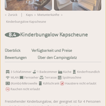
Zurück
Kaps
Mietunterkünfte
Kinderbungalow Kapscheune
Weitere Fotos ansehen
8.4
Kinderbungalow Kapscheune
Überblick
Verfügbarkeit und Preise
Bewertungen
Über den Campingplatz
3 Schlafzimmer
1 Badezimmer
Küche
Kinderfreundlich
WLAN
Fernseher
Terrasse
Spülmaschine
(Kombi)-Mikrowelle
Kühlschrank
Haustiere nicht erlaubt
Rauchen nicht erlaubt
Freistehender Kinderbungalow, der geeignet ist für 4 Personen