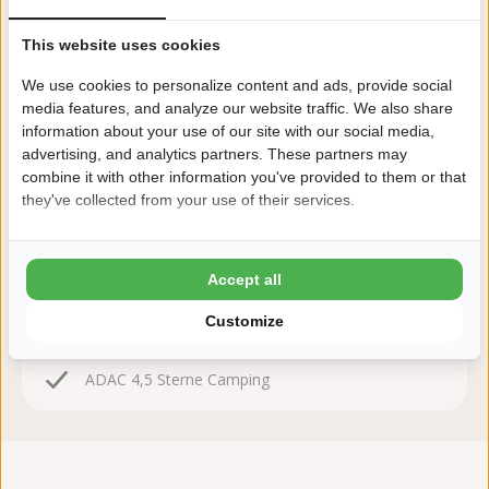
This website uses cookies
We use cookies to personalize content and ads, provide social
Jetzt buchen!
media features, and analyze our website traffic. We also share
information about your use of our site with our social media,
Nach der Buchung haben Sie 24 Stunden Zeit, kostenlos
advertising, and analytics partners. These partners may
zu ändern oder zu stornieren.
combine it with other information you've provided to them or that
they've collected from your use of their services.
Deshalb buchen Sie mit Kaps
8,6 Ardoer Gästebewertung
Accept all
24 Stunden Bedenkzeit
Customize
Kinder bis zum 2 Lebensjahr kostenlos
ADAC 4,5 Sterne Camping