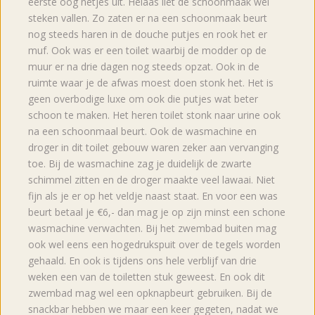
eerste oog netjes uit. Helaas liet de schoonmaak wel
steken vallen. Zo zaten er na een schoonmaak beurt
nog steeds haren in de douche putjes en rook het er
muf. Ook was er een toilet waarbij de modder op de
muur er na drie dagen nog steeds opzat. Ook in de
ruimte waar je de afwas moest doen stonk het. Het is
geen overbodige luxe om ook die putjes wat beter
schoon te maken. Het heren toilet stonk naar urine ook
na een schoonmaal beurt. Ook de wasmachine en
droger in dit toilet gebouw waren zeker aan vervanging
toe. Bij de wasmachine zag je duidelijk de zwarte
schimmel zitten en de droger maakte veel lawaai. Niet
fijn als je er op het veldje naast staat. En voor een was
beurt betaal je €6,- dan mag je op zijn minst een schone
wasmachine verwachten. Bij het zwembad buiten mag
ook wel eens een hogedrukspuit over de tegels worden
gehaald. En ook is tijdens ons hele verblijf van drie
weken een van de toiletten stuk geweest. En ook dit
zwembad mag wel een opknapbeurt gebruiken. Bij de
snackbar hebben we maar een keer gegeten, nadat we