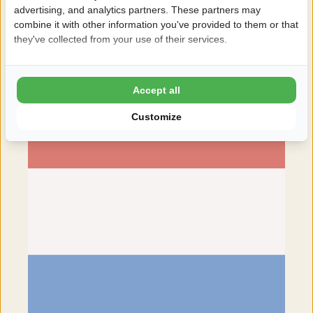
Hele fijne camping, met supernetjes sanitair (de douche
advertising, and analytics partners. These partners may
combine it with other information you've provided to them or that
met wasbak is ideaal). Een verstelbare douchekop
they've collected from your use of their services.
waarmee dus de straal zachter gezet kan worden, zou
wel ideaal zijn.
Familie van der Woude
Accept all
Customize