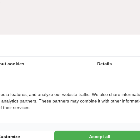
.
Wasserreicher Park direkt gelegen am Veerse
out cookies
Details
Meer
In der ganzen Saison Wassersport für Jung und
Alt
edia features, and analyze our website traffic. We also share informati
d analytics partners. These partners may combine it with other informat
Überdachtes Wasserspielparadies mit cooler
 their services.
Rutsche
Animationsteam während den Feiertagen und
Customize
Accept all
Schulferien