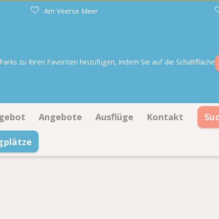
Am Veerse Meer
rks zu Ihren Favoriten hinzufügen, indem Sie auf die Schaltfläche
gebot
Angebote
Ausflüge
Kontakt
Su
gplätze
tellplätze
Angebote Stellplätze
Kontaktinformat
Unterkünfte
Angebote Unterkünfte
Öffnungszeiten
Buchen auf Lageplan
Häufig gestellte
Lernen Sie das 