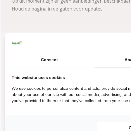
Op dit moment zijn er geen aanbiedingen beschikbaar
Houd de pagina in de gaten voor updates.
Consent
Ab
This website uses cookies
Havenweg 1
We use cookies to personalize content and ads, provide social m
4484 NT Kortgene
about your use of our site with our social media, advertising, an
you've provided to them or that they've collected from your use of
+31(0)113302051
paardekreek@ardoer.com