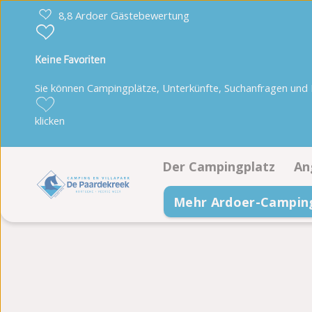
8,8 Ardoer Gästebewertung
Keine Favoriten
Sie können Campingplätze, Unterkünfte, Suchanfragen und Pa
klicken
Der Campingplatz
An
Mehr Ardoer-Campin
Einrichtungen
S
Animationsprogramm
Nachhaltigkeit
Lageplan
Fotoalbum