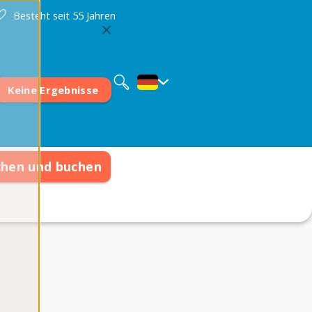
Besteht seit 55 Jahren
Nederlands
English
Français
Keine Ergebnisse
chen und buchen
ionen
 Fragen
Team kennen