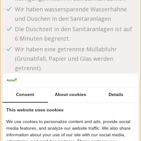
Wir haben wassersparende Wasserhähne
und Duschen in den Sanitäranlagen
Die Duschzeit in den Sanitäranlagen ist auf
6 Minuten begrenzt.
Wir haben eine getrennte Müllabfuhr
(Grünabfall, Papier und Glas werden
getrennt)
Wir haben eine Abdeckung über dem
Außenpool, um Wärmeverluste zu
Consent
About cookies
Details
vermeiden.
Wir verwenden Salz-Elektrolyse-Schränke
This website uses cookies
(wandeln bei Bedarf Salz in Chlor um)
We use cookies to personalize content and ads, provide social
Die Villen verfügen über ein zentrales
media features, and analyze our website traffic. We also share
information about your use of our site with our social media,
Verwaltungssystem, das es uns ermöglicht,