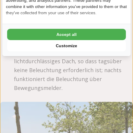
advertising, and analytics partners. These partners may
die Heizung aus der Ferne an der Rezeption
combine it with other information you've provided to them or that
they've collected from your use of their services.
zu regulieren
Die Heizung in den Villen wird durch
Bewegungssensoren gesteuert (keine
Accept all
Bewegung = niedrigere Temperatur)
Customize
Alle Sanitärgebäude haben ein
lichtdurchlässiges Dach, so dass tagsüber
keine Beleuchtung erforderlich ist; nachts
funktioniert die Beleuchtung über
Bewegungsmelder.