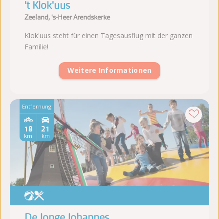
't Klok'uus
Zeeland, 's-Heer Arendskerke
Klok'uus steht für einen Tagesausflug mit der ganzen
Familie!
Weitere Informationen
Entfernung
18
21
km
km
De Jonge Johannes