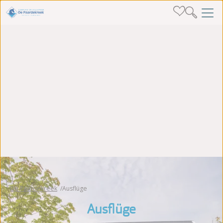
De Paardekreek
Ausflüge
Ausflüge