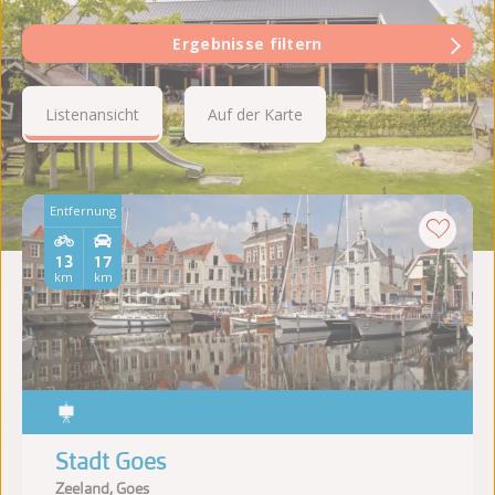
Ergebnisse filtern
Listenansicht
Auf der Karte
Entfernung
13
17
km
km
Stadt Goes
Zeeland, Goes