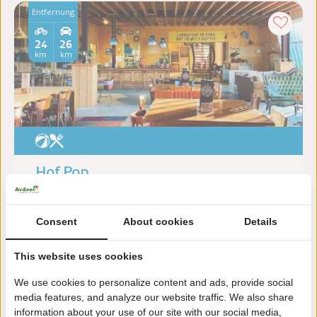
Entfernung
24
26
km
km
Hof Pop
Zeeland, Grijpskerke
Auf der Suche nach dem perfekten Ausflug für
Consent
About cookies
Details
Kinder? Bei Hof Pop können kleine Abenteurer im
Matsch spielen, Tiere entdecken, basteln und toben –
This website uses cookies
während du eine richtig gute Tasse Kaffee genießt.
Lus...
We use cookies to personalize content and ads, provide social
media features, and analyze our website traffic. We also share
information about your use of our site with our social media,
Weitere Informationen