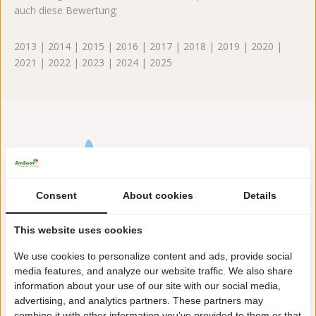
auch diese Bewertung:
2013 | 2014 | 2015 | 2016 | 2017 | 2018 | 2019 | 2020 |
2021 | 2022 | 2023 | 2024 | 2025
Consent
About cookies
Details
This website uses cookies
Larixweg 7
7796 HT Hardenberg
We use cookies to personalize content and ads, provide social
media features, and analyze our website traffic. We also share
+31(0)523264595
information about your use of our site with our social media,
advertising, and analytics partners. These partners may
rheezerwold@ardoer.com
combine it with other information you've provided to them or that