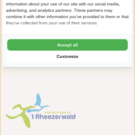
information about your use of our site with our social media,
advertising, and analytics partners. These partners may
Deshalb buchen Sie mit Rheezerwold
combine it with other information you've provided to them or that
8,9 Ardoer Gästebewertung
they've collected from your use of their services.
24 Stunden Bedenkzeit
Kinder bis zum 2 Lebensjahr kostenlos
Accept all
ADAC Superplatz
Customize
Green Key