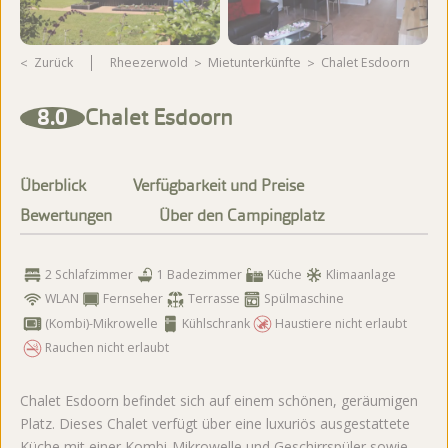
Zurück
Rheezerwold
Mietunterkünfte
Chalet Esdoorn
Weitere Fotos ansehen
8.0
Chalet Esdoorn
Überblick
Verfügbarkeit und Preise
Bewertungen
Über den Campingplatz
2 Schlafzimmer
1 Badezimmer
Küche
Klimaanlage
WLAN
Fernseher
Terrasse
Spülmaschine
(Kombi)-Mikrowelle
Kühlschrank
Haustiere nicht erlaubt
Rauchen nicht erlaubt
Chalet Esdoorn befindet sich auf einem schönen, geräumigen
Platz. Dieses Chalet verfügt über eine luxuriös ausgestattete
Küche mit einer Kombi-Mikrowelle und Geschirrspüler sowie