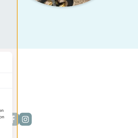
on
ion