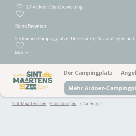
8,7 Ardoer Gästebewertung
Keine Favoriten
Sie können Campingplätze, Unterkünfte, Suchanfragen und Pa
klicken
Der Campingplatz
Ange
Mehr Ardoer-Campingpl
Einrichtungen
Stel
Lageplan
Unt
Sint Maartenszee
Einrichtungen
Dünengolf
Fotoalbum
Bewertungen
Broschüre