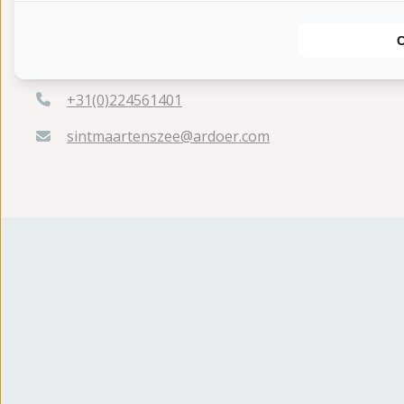
Westerduinweg 30
1753 BA Sint Maartenzee
+31(0)224561401
sintmaartenszee@ardoer.com