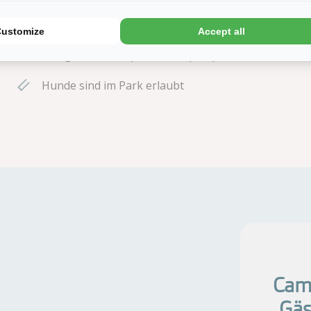
Bollerwagen- und Fahrradverleih
Customize
Accept all
Minigolf, Airtrampolin und Sportplatz
Hunde sind im Park erlaubt
Camp
Gäs