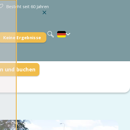
Besteht seit 60 Jahren
Nederlands
English
Keine Ergebnisse
n und buchen
en
gen