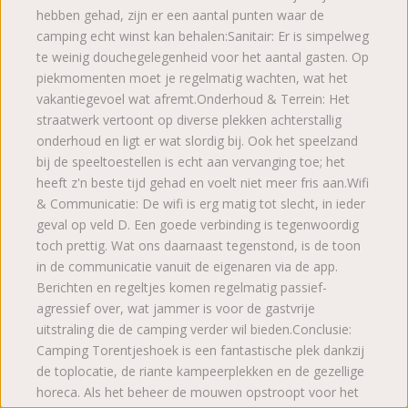
hebben gehad, zijn er een aantal punten waar de
camping echt winst kan behalen: ​Sanitair: Er is simpelweg
te weinig douchegelegenheid voor het aantal gasten. Op
piekmomenten moet je regelmatig wachten, wat het
vakantiegevoel wat afremt. ​Onderhoud & Terrein: Het
straatwerk vertoont op diverse plekken achterstallig
onderhoud en ligt er wat slordig bij. Ook het speelzand
bij de speeltoestellen is echt aan vervanging toe; het
heeft z'n beste tijd gehad en voelt niet meer fris aan. ​Wifi
& Communicatie: De wifi is erg matig tot slecht, in ieder
geval op veld D. Een goede verbinding is tegenwoordig
toch prettig. Wat ons daarnaast tegenstond, is de toon
in de communicatie vanuit de eigenaren via de app.
Berichten en regeltjes komen regelmatig passief-
agressief over, wat jammer is voor de gastvrije
uitstraling die de camping verder wil bieden. ​ Conclusie:
Camping Torentjeshoek is een fantastische plek dankzij
de toplocatie, de riante kampeerplekken en de gezellige
horeca. Als het beheer de mouwen opstroopt voor het