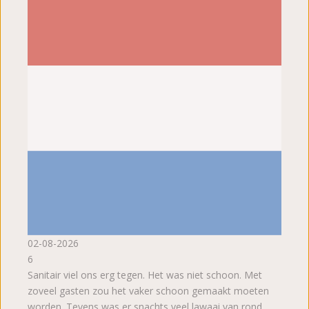
02-08-2026
6
Sanitair viel ons erg tegen. Het was niet schoon. Met
zoveel gasten zou het vaker schoon gemaakt moeten
worden. Tevens was er snachts veel lawaai van rond