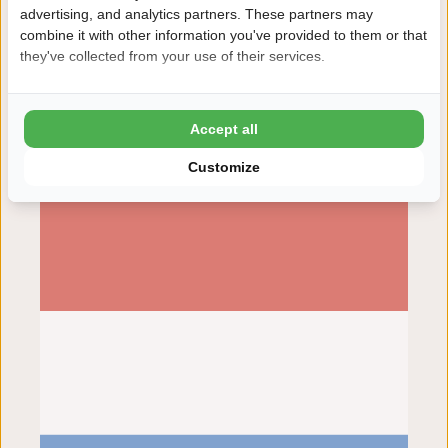
advertising, and analytics partners. These partners may
op de plekken dichtbij. Het kussen gaat pas na 10en aan
combine it with other information you've provided to them or that
en is voor 22 uur uit. WiFi aanwezig, campingsnelheid.
they've collected from your use of their services.
Super zwembad om de hoek met ruime openingstijden
in de ochtend. Aan de andere kant van de camping sta je
zo in t bos. Stukje verderop is t Dwingelerveld. Reeën
Accept all
gespot. Een fiets mee is aan te raden. De omgeving is
prachtig.
Customize
Hilde