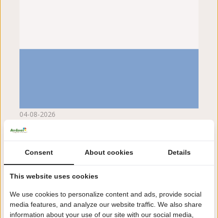
04-08-2026
9
Mooie ruime plek met goede vegetatie waar super veel
vogels in zitten. (B veld) Wasruimte wordt heel goed
Consent
About cookies
Details
schoon gehouden. Warm water is echt heet en goed op
druk. Douche automaat 5 min is wat kort, maar daar
This website uses cookies
leer je snel genoeg mee omgaan. Vriendelijk personeel
bij de receptie en de eetgelegenheden. Super toffe
We use cookies to personalize content and ads, provide social
speeltuin. Het opblaaskussen trekt veel kinderen en haalt
media features, and analyze our website traffic. We also share
niet altijd gezellig gedrag naar boven. Dat hoor je goed
information about your use of our site with our social media,