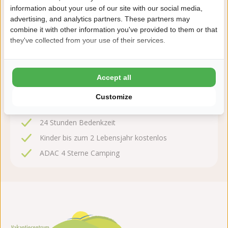
information about your use of our site with our social media,
Jetzt buchen!
advertising, and analytics partners. These partners may
combine it with other information you've provided to them or that
Nach der Buchung haben Sie 24 Stunden Zeit, kostenlos
they've collected from your use of their services.
zu ändern oder zu stornieren.
Deshalb buchen Sie mit De Ullingse
Accept all
Bergen
Customize
8,6 Ardoer Gästebewertung
24 Stunden Bedenkzeit
Kinder bis zum 2 Lebensjahr kostenlos
ADAC 4 Sterne Camping