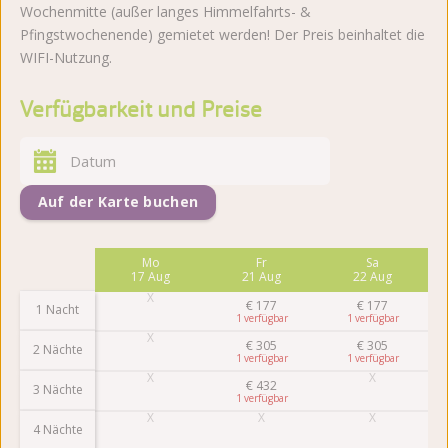
Wochenmitte (außer langes Himmelfahrts- &
Pfingstwochenende) gemietet werden! Der Preis beinhaltet die
WIFI-Nutzung.
Verfügbarkeit und Preise
Auf der Karte buchen
Fr
Mo
Fr
Sa
14 Aug
17 Aug
21 Aug
22 Aug
€
177
€
177
1 Nacht
1
1
€
305
€
305
2 Nächte
1
1
€
432
3 Nächte
1
4 Nächte